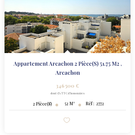
Appartement Arcachon 2 Pièce(s) 51.75 M2
,
Arcachon
346 500 €
dont 5% TTC d'honoraires
52
M²
Réf :
2772
2
Pièce(s)