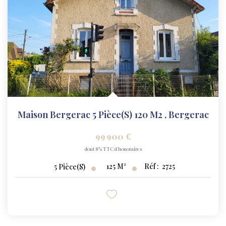
NOS AGENCES
NOTRE HISTOIRE
CONTACT
EXTRANET
Extranet Location
Maison Bergerac 5 Pièce(s) 120 M2
,
Bergerac
Extranet Syndic
99 900 €
dont 8% TTC d'honoraires
125
M²
Réf :
2725
5
Pièce(s)