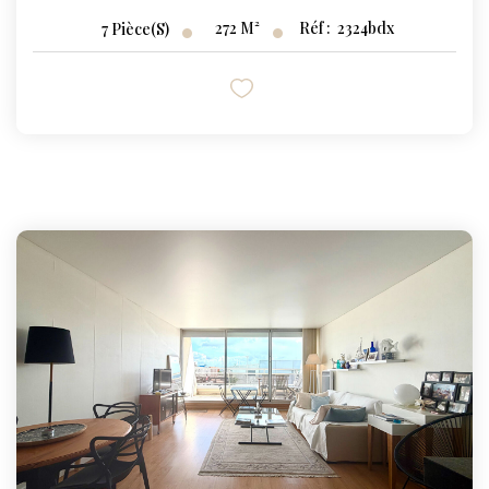
272
M²
Réf :
2324bdx
7
Pièce(s)