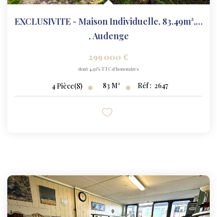
EXCLUSIVITE - Maison Individuelle, 83.49m², 3 Chambres Avec...
,
Audenge
299 000 €
dont 4,91% TTC d'honoraires
83
M²
Réf :
2647
4
Pièce(s)