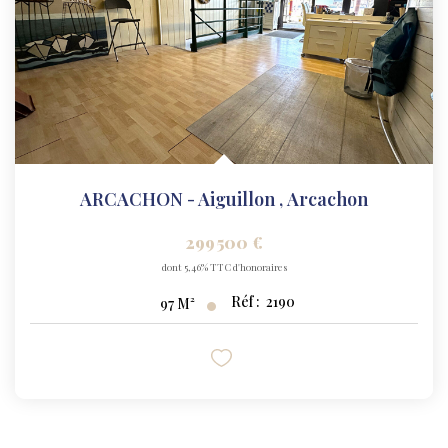
ARCACHON - Aiguillon
,
Arcachon
299 500 €
dont 5,46% TTC d'honoraires
Réf :
2190
97
M²