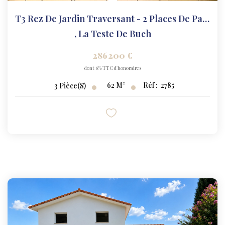
T3 Rez De Jardin Traversant - 2 Places De Parking - La...
,
La Teste De Buch
286 200 €
dont 6% TTC d'honoraires
62
M²
Réf :
2785
3
Pièce(s)