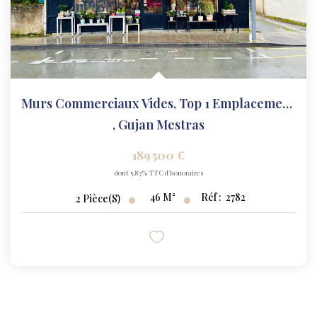
Murs Commerciaux Vides, Top 1 Emplacement !
,
Gujan Mestras
189 500 €
dont 5,87% TTC d'honoraires
46
M²
Réf :
2782
2
Pièce(s)