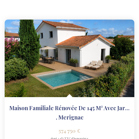
Maison Familiale Rénovée De 145 M² Avec Jardin ? Mérignac
,
Merignac
574 750 €
dont 4,5% TTC d'honoraires