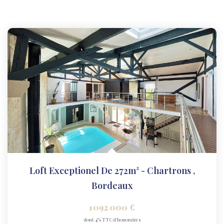
Loft Exceptionel De 272m² - Chartrons
,
Bordeaux
1 092 000 €
dont 4% TTC d'honoraires