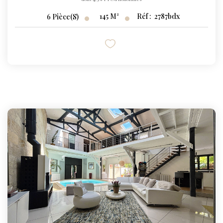
145
M²
Réf :
2787bdx
6
Pièce(s)