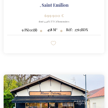
,
Saint Emilion
699 900 €
dont 4,46% TTC d'honoraires
458
M²
Réf :
2765BDX
9
Pièce(s)