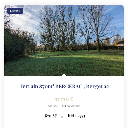
Exclusif
Terrain 870m² BERGERAC
,
Bergerac
57 770 €
dont 9% TTC d'honoraires
Réf :
2773
870
M²