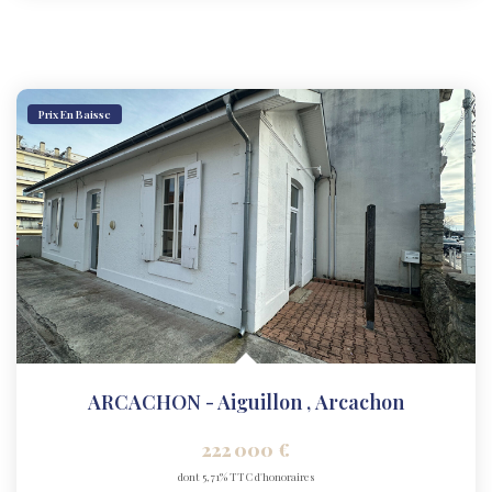
Prix En Baisse
ARCACHON - Aiguillon
,
Arcachon
222 000 €
dont 5,71% TTC d'honoraires