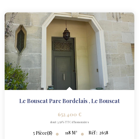
Le Bouscat Parc Bordelais
,
Le Bouscat
652 400 €
dont 3,56% TTC d'honoraires
118
M²
Réf :
2658
5
Pièce(s)