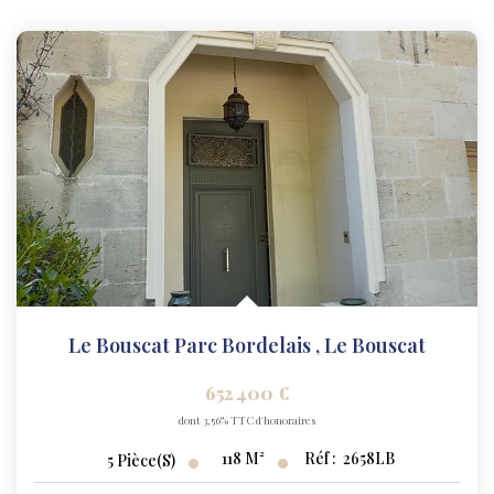
Le Bouscat Parc Bordelais
,
Le Bouscat
652 400 €
dont 3,56% TTC d'honoraires
118
M²
Réf :
2658LB
5
Pièce(s)