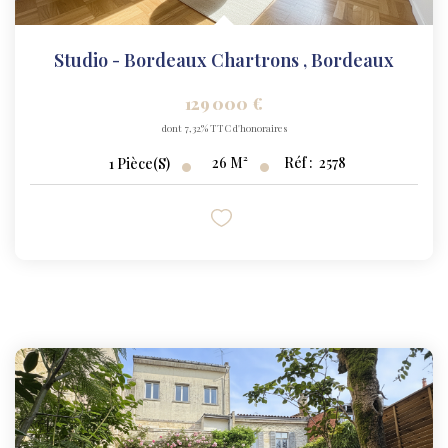
Studio - Bordeaux Chartrons
,
Bordeaux
129 000 €
dont 7,32% TTC d'honoraires
26
M²
Réf :
2578
1
Pièce(s)