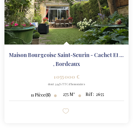
Maison Bourgeoise Saint-Seurin - Cachet Et Adresse...
,
Bordeaux
1 055 000 €
dont 3,94% TTC d'honoraires
275
M²
Réf :
2655
11
Pièce(s)