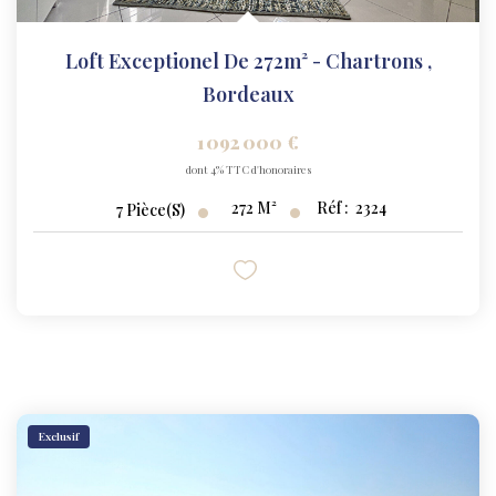
Loft Exceptionel De 272m² - Chartrons
,
Bordeaux
1 092 000 €
dont 4% TTC d'honoraires
272
M²
Réf :
2324
7
Pièce(s)
Exclusif