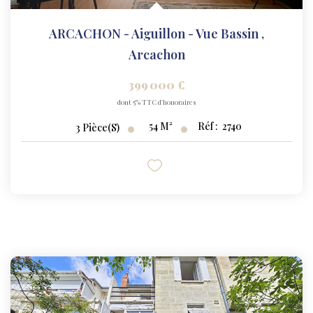
ARCACHON - Aiguillon - Vue Bassin
,
Arcachon
399 000 €
dont 5% TTC d'honoraires
54
M²
Réf :
2740
3
Pièce(s)