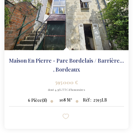
Maison En Pierre - Parc Bordelais / Barrière Du Médoc
,
Bordeaux
595 000 €
dont 4,39% TTC d'honoraires
108
M²
Réf :
2593LB
6
Pièce(s)