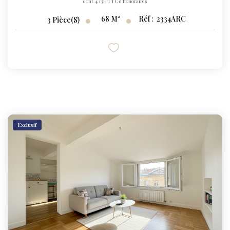
dont 4,13% TTC d'honoraires
68
M²
Réf :
2334ARC
3
Pièce(s)
Exclusif