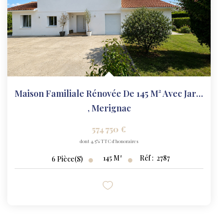
Maison Familiale Rénovée De 145 M² Avec Jardin ? Mérignac
,
Merignac
574 750 €
dont 4,5% TTC d'honoraires
145
M²
Réf :
2787
6
Pièce(s)