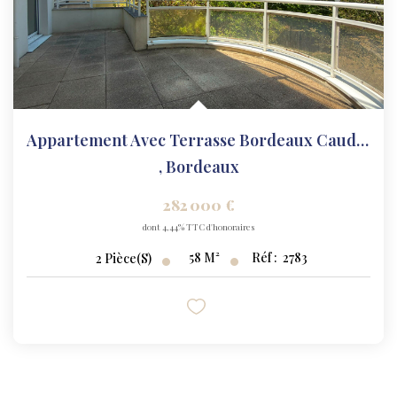
Appartement Avec Terrasse Bordeaux Caudéran 2 Pièce(s)...
,
Bordeaux
282 000 €
dont 4,44% TTC d'honoraires
58
M²
Réf :
2783
2
Pièce(s)