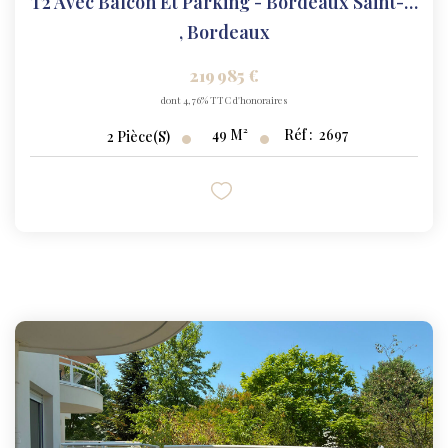
T2 Avec Balcon Et Parking - Bordeaux Saint-Louis
,
Bordeaux
219 985 €
dont 4,76% TTC d'honoraires
49
M²
Réf :
2697
2
Pièce(s)