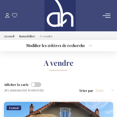
VENTE
Accueil
Immobilier
A vendre
ESTIMATION
Modifier les critères de recherche
Type de transaction
Localisation
Acheter
Localisation
LOCATION
A vendre
Type de bien
Sélectionnez...
Surface min
GESTION LOCATIVE
Plus de critères
Budget max
Afficher la carte
SYNDIC
283 annonce(s) trouvée(s)
Trier par
Créer une alerte
QUI SOMMES NOUS
Exclusif