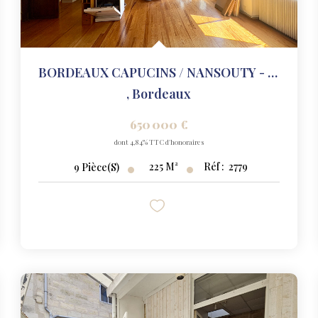
BORDEAUX CAPUCINS / NANSOUTY - IMMEUBLE EN PIERRE 225 M² -...
,
Bordeaux
650 000 €
dont 4,84% TTC d'honoraires
225
M²
Réf :
2779
9
Pièce(s)