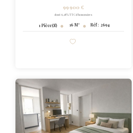
99 900 €
dont 6,28% TTC d'honoraires
16
M²
Réf :
2694
1
Pièce(s)