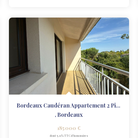
Bordeaux Caudéran Appartement 2 Pièce(s) 46.47 M2
,
Bordeaux
185 000 €
dont 5,11% TTC d'honoraires