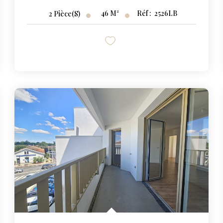
46
M²
Réf :
2526LB
2
Pièce(s)