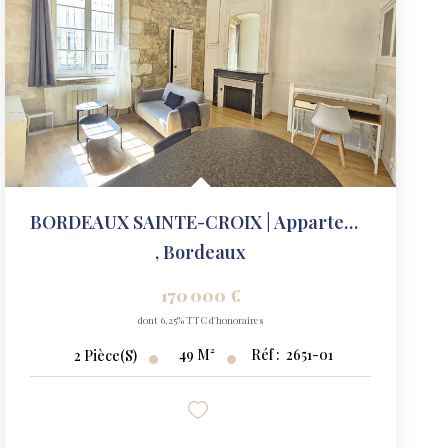
BORDEAUX SAINTE-CROIX | Appartement T2 48 M²
,
Bordeaux
170 000 €
dont 6,25% TTC d'honoraires
49
M²
Réf :
2651-01
2
Pièce(s)