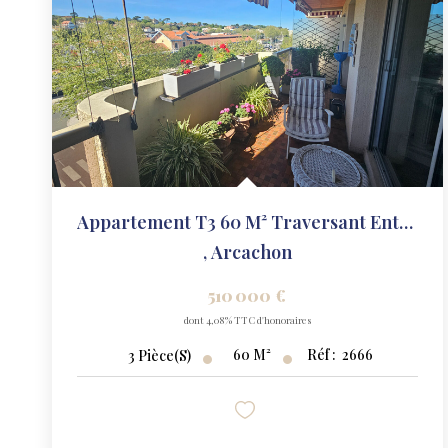
Appartement T3 60 M² Traversant Entièrement Rénové En Étage...
,
Arcachon
510 000 €
dont 4,08% TTC d'honoraires
60
M²
Réf :
2666
3
Pièce(s)