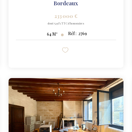
Bordeaux
233 000 €
dont 5,91% TTC d'honoraires
Réf :
2769
64
M²