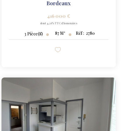
Bordeaux
416 000 €
dont 4,26% TTC d'honoraires
87
M²
Réf :
2780
3
Pièce(s)