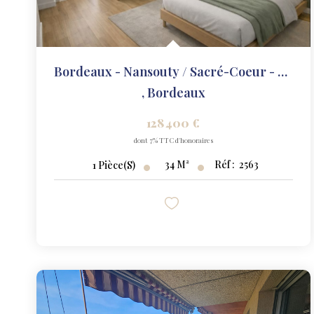
Bordeaux - Nansouty / Sacré-Coeur - T1 Bis 34 M² - Dernier...
,
Bordeaux
128 400 €
dont 7% TTC d'honoraires
34
M²
Réf :
2563
1
Pièce(s)