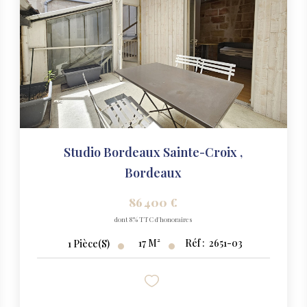
Studio Bordeaux Sainte-Croix
,
Bordeaux
86 400 €
dont 8% TTC d'honoraires
17
M²
Réf :
2651-03
1
Pièce(s)