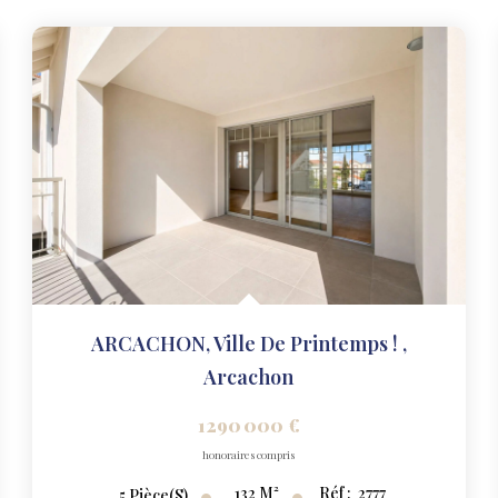
ARCACHON, Ville De Printemps !
,
Arcachon
1 290 000 €
honoraires compris
132
M²
Réf :
2777
5
Pièce(s)