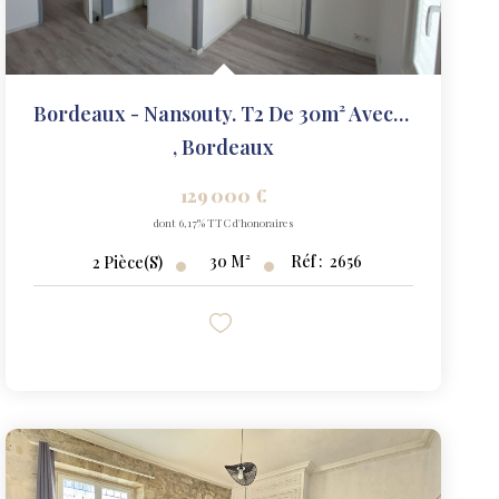
Bordeaux - Nansouty. T2 De 30m² Avec Terrasse.
,
Bordeaux
129 000 €
dont 6,17% TTC d'honoraires
30
M²
Réf :
2656
2
Pièce(s)