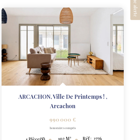
Créer une alerte
ARCACHON, Ville De Printemps !
,
Arcachon
990 000 €
honoraires compris
102
M²
Réf :
2776
4
Pièce(s)