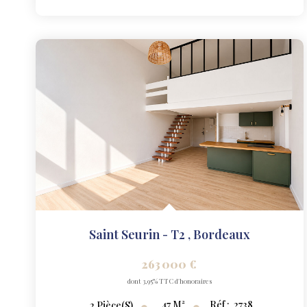
Saint Seurin - T2
,
Bordeaux
263 000 €
dont 3,95% TTC d'honoraires
47
M²
Réf :
2738
2
Pièce(s)