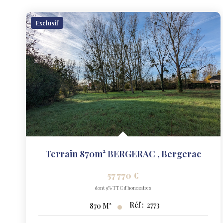
Exclusif
Terrain 870m² BERGERAC
,
Bergerac
57 770 €
dont 9% TTC d'honoraires
Réf :
2773
870
M²