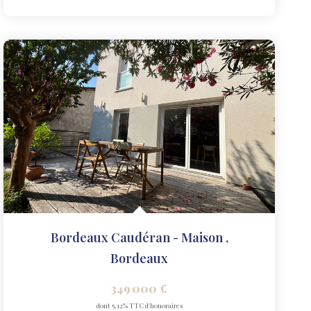
Bordeaux Caudéran - Maison
,
Bordeaux
349 000 €
dont 5,12% TTC d'honoraires