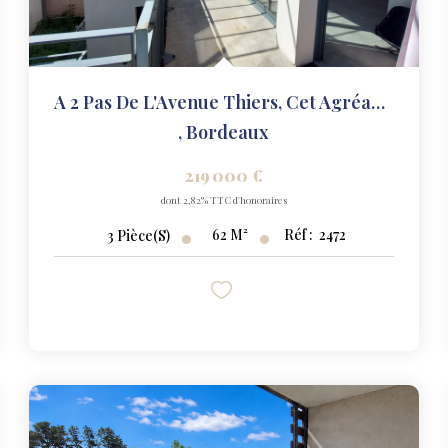
A 2 Pas De L'Avenue Thiers, Cet Agréable T3 Avec Terrasse,...
,
Bordeaux
219 000 €
dont 2,82% TTC d'honoraires
62
M²
Réf :
2472
3
Pièce(s)