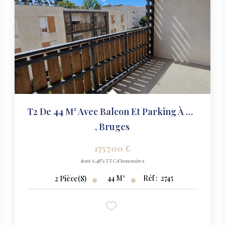
T2 De 44 M² Avec Balcon Et Parking À Bruges
,
Bruges
175 700 €
dont 6,48% TTC d'honoraires
44
M²
Réf :
2745
2
Pièce(s)