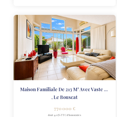
Maison Familiale De 213 M² Avec Vaste Terrasse / Jardin,...
,
Le Bouscat
770 000 €
dont 4,05% TTC d'honoraires