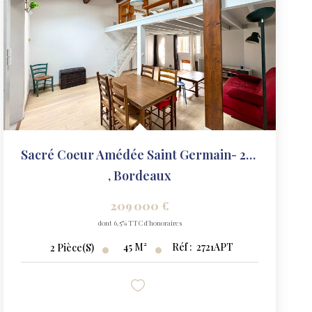
Sacré Coeur Amédée Saint Germain- 2 Pièces 45 M2 (55m² Au...
,
Bordeaux
209 000 €
dont 6,5% TTC d'honoraires
45
M²
Réf :
2721APT
2
Pièce(s)