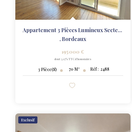
Appartement 3 Pièces Lumineux Secteur Capeyron
,
Bordeaux
195 000 €
dont 3,17% TTC d'honoraires
70
M²
Réf :
2488
3
Pièce(s)
Exclusif