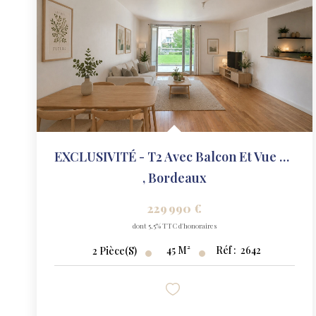
EXCLUSIVITÉ - T2 Avec Balcon Et Vue Garonne
,
Bordeaux
229 990 €
dont 5,5% TTC d'honoraires
45
M²
Réf :
2642
2
Pièce(s)