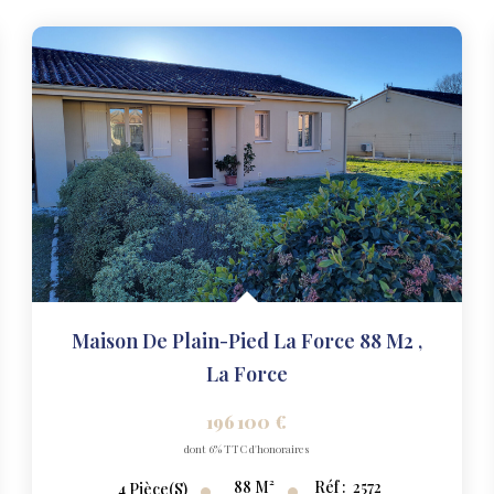
Maison De Plain-Pied La Force 88 M2
,
La Force
196 100 €
dont 6% TTC d'honoraires
88
M²
Réf :
2572
4
Pièce(s)