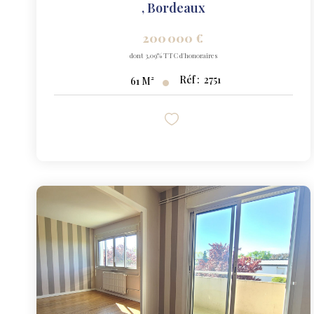
,
Bordeaux
200 000 €
dont 3,09% TTC d'honoraires
Réf :
2751
61
M²