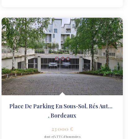
Place De Parking En Sous-Sol, Rés Autre Quai
,
Bordeaux
23 000 €
dont 15% TTC d'honoraires