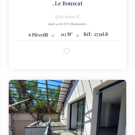
,
Le Bouscat
770 000 €
dont 4,05% TTC d'honoraires
213
M²
Réf :
2739LB
6
Pièce(s)