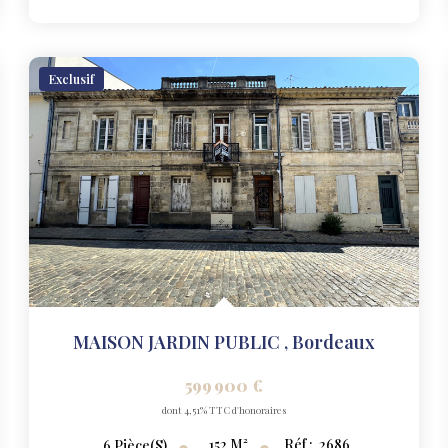
Exclusif
MAISON JARDIN PUBLIC
,
Bordeaux
599 900 €
dont 4,51% TTC d'honoraires
152
M²
Réf :
2686
6
Pièce(s)