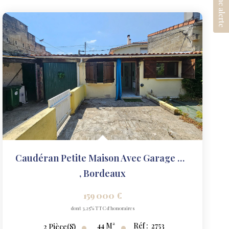
Créer une alerte
Caudéran Petite Maison Avec Garage Et Jardin En 2e Ligne
,
Bordeaux
159 000 €
dont 3,25% TTC d'honoraires
44
M²
Réf :
2753
2
Pièce(s)