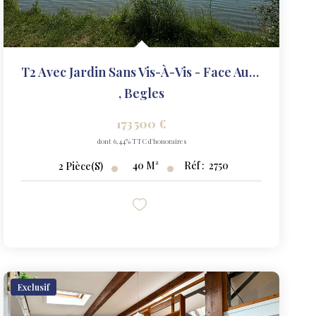
T2 Avec Jardin Sans Vis-À-Vis - Face Au Lac De Bègles
,
Begles
173 500 €
dont 6,44% TTC d'honoraires
40
M²
Réf :
2750
2
Pièce(s)
Exclusif