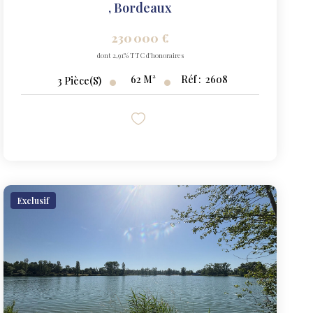
,
Bordeaux
230 000 €
dont 2,91% TTC d'honoraires
62
M²
Réf :
2608
3
Pièce(s)
Exclusif