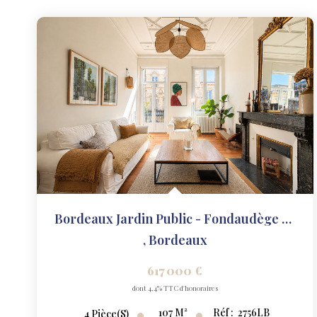
Bordeaux Jardin Public - Fondaudège - 107 M²
,
Bordeaux
617 000 €
dont 4,4% TTC d'honoraires
107
M²
Réf :
2756LB
4
Pièce(s)