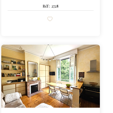
Réf :
2728