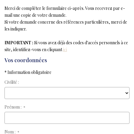
NOS AGENCES
Merci de compléter le formulaire ci-après. Vous recevrez par e-
NOTRE HISTOIRE
mail une copie de votre demande.
Si votre demande concerne des références particulières, merci de
les indiquer.
CONTACT
IMPORTANT :
Si vous avez déjà des codes d'accés personnels à ce
EXTRANET
site, identifiez-vous en cliquant
ici
Vos coordonnées
Extranet Location
* Information obligatoire
Extranet Syndic
Civilité :
Prénom :
*
Nom :
*