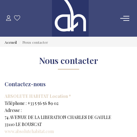
VENTE
Accueil
Nous contacter
ESTIMATION
Nous contacter
LOCATION
Contactez-nous
GESTION LOCATIVE
ABSOLUTE HABITAT Location *
SYNDIC
Téléphone :
+33 5 56 56 89 02
Adresse :
74 AVENUE DE LA LIBERATION CHARLES DE GAULLE
QUI SOMMES NOUS
33110
LE BOUSCAT
www.absolutehabitat.com