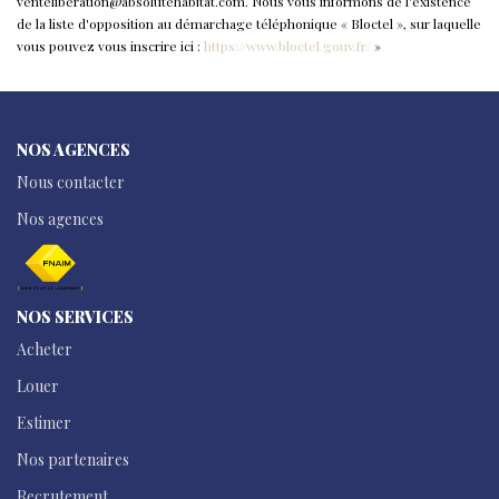
venteliberation@absolutehabitat.com. Nous vous informons de l'existence
de la liste d'opposition au démarchage téléphonique « Bloctel », sur laquelle
vous pouvez vous inscrire ici :
https://www.bloctel.gouv.fr/
»
NOS AGENCES
Nous contacter
Nos agences
NOS SERVICES
Acheter
Louer
Estimer
Nos partenaires
Recrutement