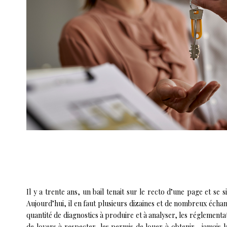
Il y a trente ans, un bail tenait sur le recto d’une page et se s
Aujourd’hui, il en faut plusieurs dizaines et de nombreux échan
quantité de diagnostics à produire et à analyser, les réglementa
de loyers à respecter, les permis de louer à obtenir… jamais l