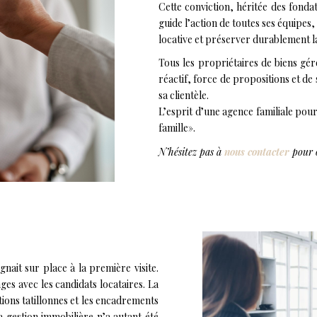
Cette conviction, héritée des fonda
guide l’action de toutes ses équipe
locative et préserver durablement l
Tous les propriétaires de biens gé
réactif, force de propositions et de 
sa clientèle.
L’esprit d’une agence familiale pou
famille».
N’hésitez pas à
nous contacter
pour 
ignait sur place à la première visite.
ges avec les candidats locataires. La
tions tatillonnes et les encadrements
a gestion immobilière n’a autant été