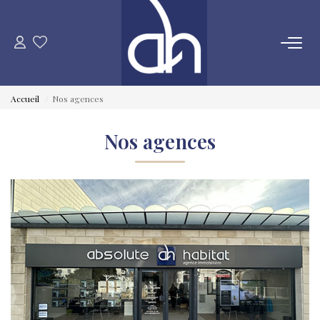
VENTE
Accueil
Nos agences
ESTIMATION
Nos agences
LOCATION
GESTION LOCATIVE
SYNDIC
QUI SOMMES NOUS