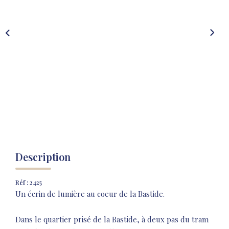
NOS AGENCES
NOTRE HISTOIRE
CONTACT
EXTRANET
Extranet Location
Extranet Syndic
Description
Réf : 2425
Un écrin de lumière au coeur de la Bastide.
Dans le quartier prisé de la Bastide, à deux pas du tram