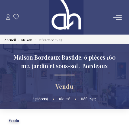
VENTE
Accueil
Maison
Référence 2425
ESTIMATION
Maison Bordeaux Bastide, 6 pièces 160
LOCATION
m2, jardin et sous-sol
,
Bordeaux
GESTION LOCATIVE
Vendu
SYNDIC
6
pièce(s)
•
160
m²
•
Réf : 2425
QUI SOMMES NOUS
Vendu