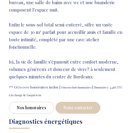
bureau, une salle de bains avec wc et une buanderie
composent l'espace nuit.
Enfin le sous-sol total semi-enterré, offre un vaste
espace de 30 m² parfait pour accueillir amis et famille en
toute intimité, complété par une cave/atelier
fonctionnelle.
Ici, la vie de famille s'épanouit entre confort moderne,
volumes généreux et douceur de vivre? à seulement
quelques minutes du centre de Bordeaux.
** €679 000
honoraires inclus
|
|
€650 000
hors honoraires
Honoraires : 4.46% TTC
à la charge de l'acquéreur
Nos honoraires
Nous contacter
Diagnostics énergétiques