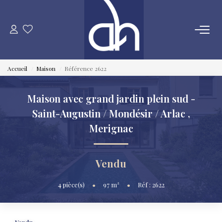
VENTE
Accueil
Maison
Référence 2622
ESTIMATION
Maison avec grand jardin plein sud -
LOCATION
Saint-Augustin / Mondésir / Arlac
,
Merignac
GESTION LOCATIVE
Vendu
SYNDIC
4
pièce(s)
•
97
m²
•
Réf : 2622
QUI SOMMES NOUS