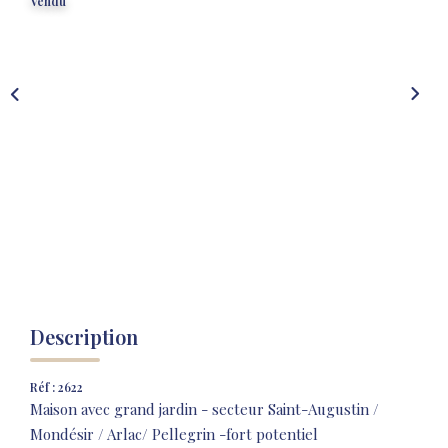
NOS AGENCES
Vendu
NOTRE HISTOIRE
CONTACT
EXTRANET
Extranet Location
Extranet Syndic
Description
Réf : 2622
Maison avec grand jardin - secteur Saint-Augustin /
Mondésir / Arlac/ Pellegrin -fort potentiel