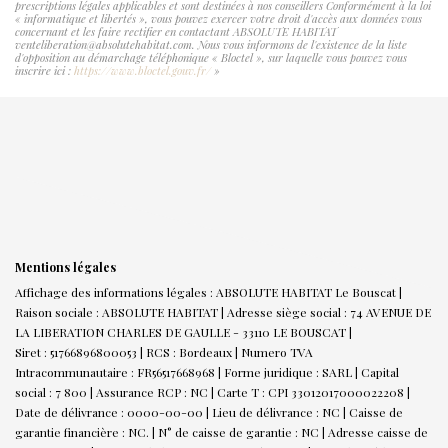
prescriptions légales applicables et sont destinées à nos conseillers Conformément à la loi
« informatique et libertés », vous pouvez exercer votre droit d'accès aux données vous
concernant et les faire rectifier en contactant ABSOLUTE HABITAT
venteliberation@absolutehabitat.com. Nous vous informons de l'existence de la liste
d'opposition au démarchage téléphonique « Bloctel », sur laquelle vous pouvez vous
inscrire ici :
https://www.bloctel.gouv.fr/
»
Mentions légales
Affichage des informations légales : ABSOLUTE HABITAT Le Bouscat |
Raison sociale : ABSOLUTE HABITAT | Adresse siège social : 74 AVENUE DE
LA LIBERATION CHARLES DE GAULLE - 33110 LE BOUSCAT |
Siret : 51766896800053 | RCS : Bordeaux | Numero TVA
Intracommunautaire : FR56517668968 | Forme juridique : SARL | Capital
social : 7 800 | Assurance RCP : NC |
Carte T : CPI 33012017000022208 |
Date de délivrance : 0000-00-00 | Lieu de délivrance : NC | Caisse de
garantie financière : NC. | N° de caisse de garantie : NC | Adresse caisse de