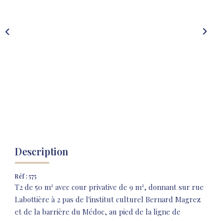
NOS AGENCES
NOTRE HISTOIRE
CONTACT
EXTRANET
Extranet Location
Extranet Syndic
Description
Réf : 575
T2 de 50 m² avec cour privative de 9 m², donnant sur rue
Labottière à 2 pas de l'institut culturel Bernard Magrez
et de la barrière du Médoc, au pied de la ligne de