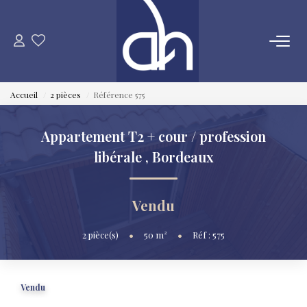
VENTE
Accueil
2 pièces
Référence 575
ESTIMATION
Appartement T2 + cour / profession
LOCATION
libérale
,
Bordeaux
GESTION LOCATIVE
Vendu
SYNDIC
2
pièce(s)
•
50
m²
•
Réf : 575
QUI SOMMES NOUS
Vendu