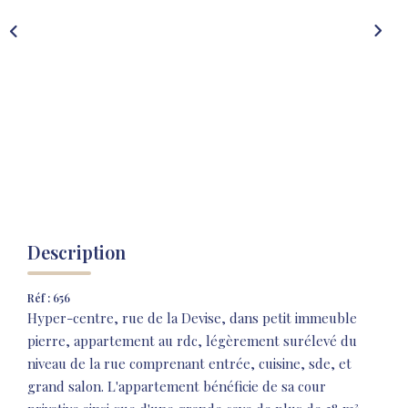
NOS AGENCES
NOTRE HISTOIRE
CONTACT
EXTRANET
Extranet Location
Extranet Syndic
Description
Réf : 656
Hyper-centre, rue de la Devise, dans petit immeuble
pierre, appartement au rdc, légèrement surélevé du
niveau de la rue comprenant entrée, cuisine, sde, et
grand salon. L'appartement bénéficie de sa cour