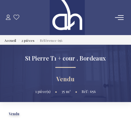
VENTE
Accueil
2 pièces
Référence 656
ESTIMATION
St Pierre T1 + cour
,
Bordeaux
LOCATION
Vendu
GESTION LOCATIVE
1
pièce(s)
•
35
m²
•
Réf : 656
SYNDIC
Vendu
QUI SOMMES NOUS