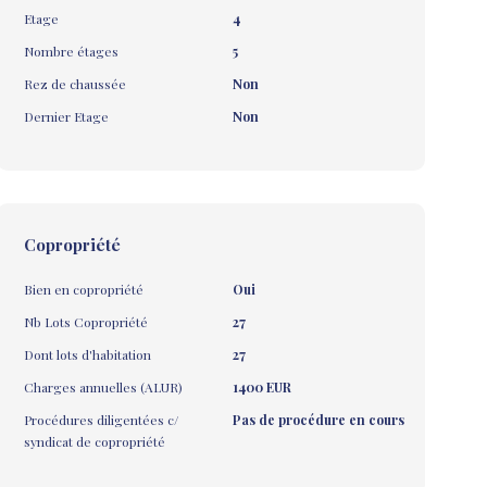
Etage
4
Nombre étages
5
Rez de chaussée
Non
Dernier Etage
Non
Copropriété
Bien en copropriété
Oui
Nb Lots Copropriété
27
Dont lots d'habitation
27
Charges annuelles (ALUR)
1400 EUR
Procédures diligentées c/
Pas de procédure en cours
syndicat de copropriété