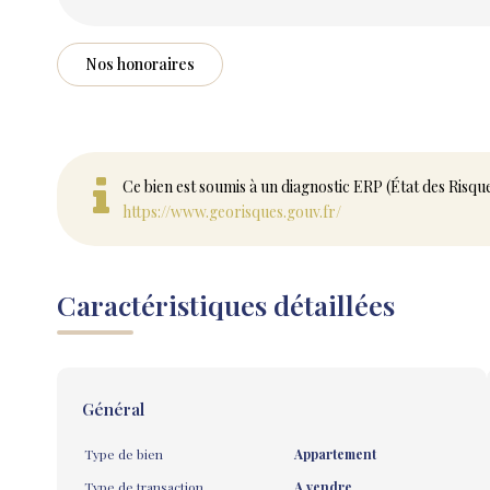
Nos honoraires
Ce bien est soumis à un diagnostic ERP (État des Risqu
https://www.georisques.gouv.fr/
Caractéristiques détaillées
Général
Type de bien
Appartement
Type de transaction
A vendre