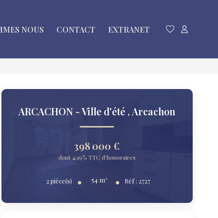
MMES NOUS
CONTACT
EXTRANET
ARCACHON - Ville d'été
,
Arcachon
398 000 €
dont 4,19% TTC d'honoraires
54
m²
2
pièce(s)
Réf :
2727