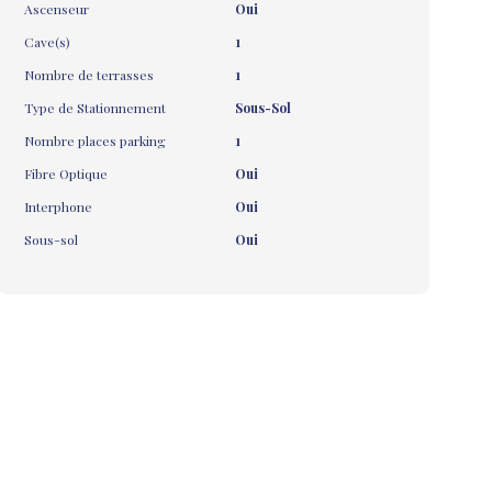
Ascenseur
Oui
Cave(s)
1
Nombre de terrasses
1
Type de Stationnement
Sous-Sol
Nombre places parking
1
Fibre Optique
Oui
Interphone
Oui
Sous-sol
Oui