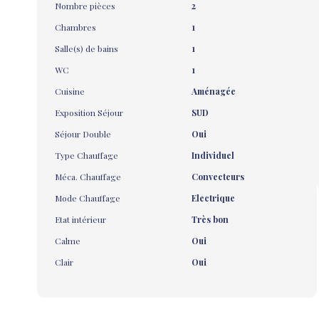
Nombre pièces
2
Chambres
1
Salle(s) de bains
1
WC
1
Cuisine
Aménagée
Exposition Séjour
SUD
Séjour Double
Oui
Type Chauffage
Individuel
Méca. Chauffage
Convecteurs
Mode Chauffage
Electrique
Etat intérieur
Très bon
Calme
Oui
Clair
Oui