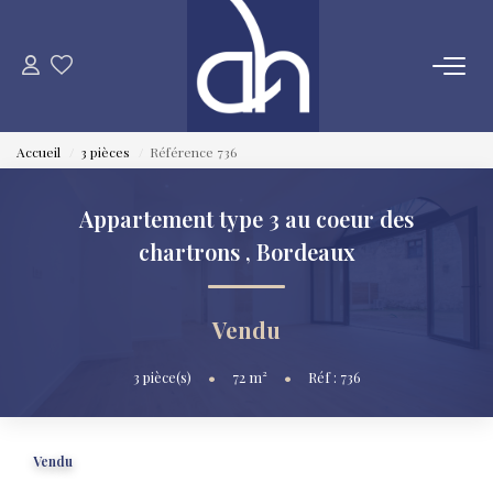
VENTE
Accueil
3 pièces
Référence 736
ESTIMATION
Appartement type 3 au coeur des
LOCATION
chartrons
,
Bordeaux
GESTION LOCATIVE
Vendu
SYNDIC
3
pièce(s)
•
72
m²
•
Réf : 736
QUI SOMMES NOUS
Vendu