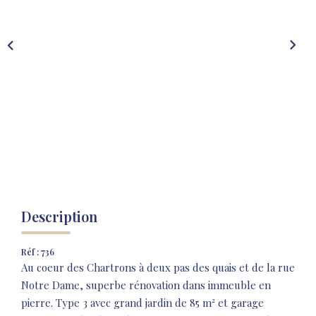
NOS AGENCES
NOTRE HISTOIRE
CONTACT
EXTRANET
Extranet Location
Extranet Syndic
Description
Réf : 736
Au coeur des Chartrons à deux pas des quais et de la rue
Notre Dame, superbe rénovation dans immeuble en
pierre. Type 3 avec grand jardin de 85 m² et garage