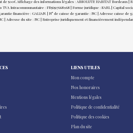
nt de 500€.
Affichage des informations légales : ABSOLUTE HABITAT Bordeaux | Ra
TVA Intracommunautaire : FR56517668968 | Forme juridique : SARL | Capital socia
rantie financière : GALIAN. | N° de caisse de garantie : NC | Adresse caisse de ga
C | Adresse du site : NC |
Entreprise juridiquement et financièrement indépenda
ICES
LIENS UTILES
Mon compte
Nos honoraires
Mentions légales
ires
Politique de confidentialité
t
Politique des cookies
Plan du site