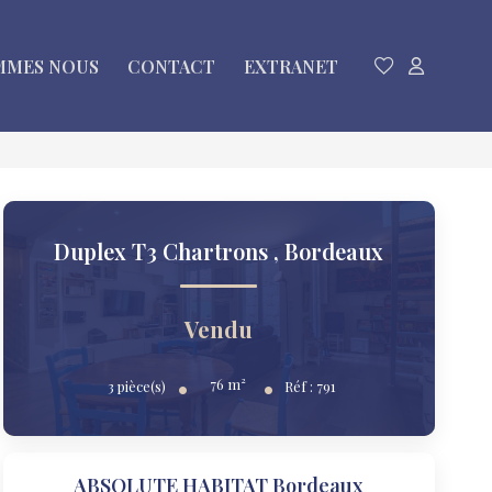
MMES NOUS
CONTACT
EXTRANET
Duplex T3 Chartrons
,
Bordeaux
Vendu
76
m²
3
pièce(s)
Réf :
791
ABSOLUTE HABITAT Bordeaux