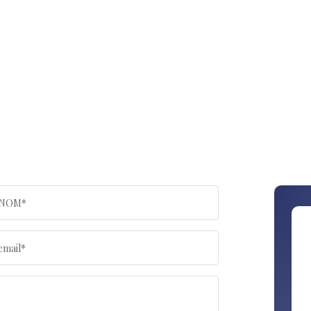
NOM*
email*