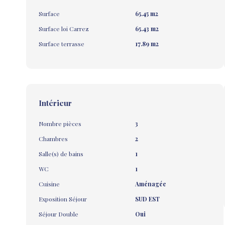
Surface
65.45 m2
Surface loi Carrez
65.43 m2
Surface terrasse
17.89 m2
Intérieur
Nombre pièces
3
Chambres
2
Salle(s) de bains
1
WC
1
Cuisine
Aménagée
Exposition Séjour
SUD EST
Séjour Double
Oui