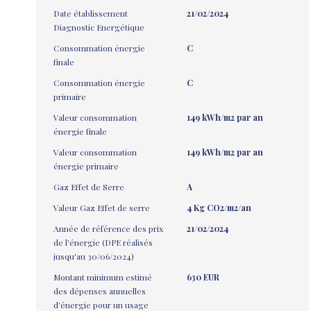
Date établissement
21/02/2024
Diagnostic Energétique
Consommation énergie
C
finale
Consommation énergie
C
primaire
Valeur consommation
149 kWh/m2 par an
énergie finale
Valeur consommation
149 kWh/m2 par an
énergie primaire
Gaz Effet de Serre
A
Valeur Gaz Effet de serre
4 Kg CO2/m2/an
Année de référence des prix
21/02/2024
de l'énergie (DPE réalisés
jusqu'au 30/06/2024)
Montant minimum estimé
630 EUR
des dépenses annuelles
d'énergie pour un usage