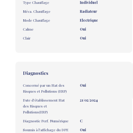
Type Chauffage
Individuel
Méca. Chauffage
Radiateur
Mode Chauffage
Electrique
Calme
Oui
Clair
Oui
Diagnostics
Concerné par un Etat des
Oui
Risques et Pollutions (ERP)
Date d'établissement Etat
21/02/2024
des Risques et
Pollutions(ERP)
Diagnostic Perf. Numérique
C
Soumis à l'affichage du DPE
Oui