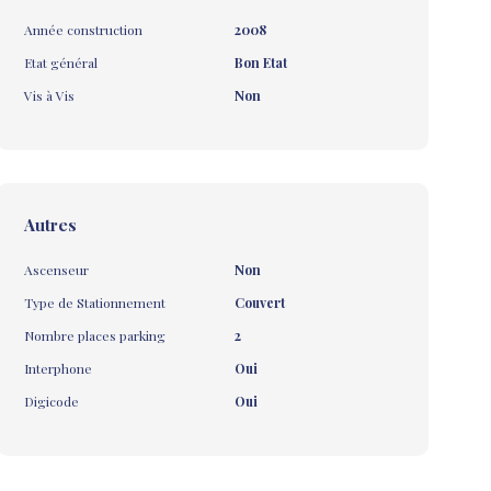
Année construction
2008
Etat général
Bon Etat
Vis à Vis
Non
Autres
Ascenseur
Non
Type de Stationnement
Couvert
Nombre places parking
2
Interphone
Oui
Digicode
Oui