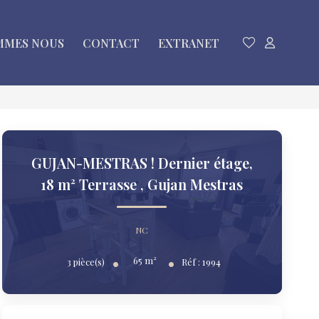
MMES NOUS
CONTACT
EXTRANET
GUJAN-MESTRAS ! Dernier étage,
18 m² Terrasse
,
Gujan Mestras
NC
65
m²
3
pièce(s)
Réf :
1994