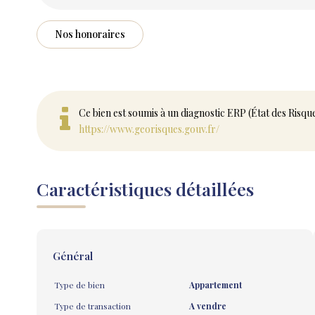
Nos honoraires
Ce bien est soumis à un diagnostic ERP (État des Risqu
https://www.georisques.gouv.fr/
Caractéristiques détaillées
Général
Type de bien
Appartement
Type de transaction
A vendre