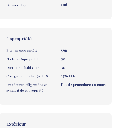
Dernier Etage
Oui
Copropriété
Bien en copropriété
Oui
Nb Lots Copropriété
30
Dont lots d'habitation
30
Charges annuelles (ALUR)
1376 EUR
Procédures diligentées c/
Pas de procédure en cours
syndicat de copropriété
Extérieur