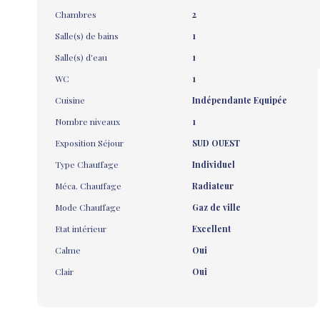
Chambres
2
Salle(s) de bains
1
Salle(s) d'eau
1
WC
1
Cuisine
Indépendante Equipée
Nombre niveaux
1
Exposition Séjour
SUD OUEST
Type Chauffage
Individuel
Méca. Chauffage
Radiateur
Mode Chauffage
Gaz de ville
Etat intérieur
Excellent
Calme
Oui
Clair
Oui