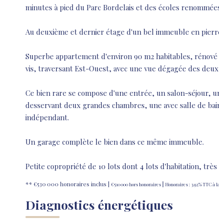
minutes à pied du Parc Bordelais et des écoles renommée
Au deuxième et dernier étage d'un bel immeuble en pierre
Superbe appartement d'environ 90 m2 habitables, rénové av
vis, traversant Est-Ouest, avec une vue dégagée des deux
Ce bien rare se compose d'une entrée, un salon-séjour, 
desservant deux grandes chambres, une avec salle de bain
indépendant.
Un garage complète le bien dans ce même immeuble.
Petite copropriété de 10 lots dont 4 lots d'habitation, très
** €530 000
honoraires inclus
|
|
€510 000
hors honoraires
Honoraires : 3.92% TTC à l
Diagnostics énergétiques