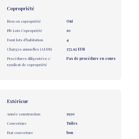
Copropriété
Bien en copropriété
Oui
Nb Lots Copropriété
10
Dont lots d'habitation
4
Charges annuelles (ALUR)
372.92 EUR
Procédures diligentées c/
Pas de procédure en cours
syndicat de copropriété
Extérieur
Année construction
1930
Couverture
Tuiles
Etat couverture
bon