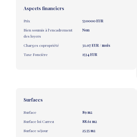
Aspects financiers
Prix
530000 EUR
Bien soumis à l'encadrement
Non
des loyers
Charges copropriété
31.07 EUR / mois
Taxe Foncière
1534 EUR
Surfaces
Surface
89 m2
Surface loi Carrez
88.61 m2
Surface séjour
25.55 m2