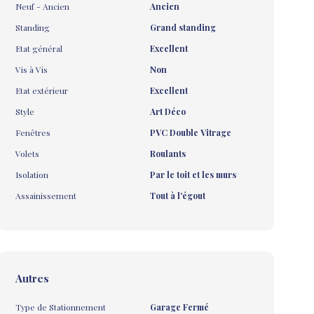
Neuf - Ancien
Ancien
Standing
Grand standing
Etat général
Excellent
Vis à Vis
Non
Etat extérieur
Excellent
Style
Art Déco
Fenêtres
PVC Double Vitrage
Volets
Roulants
Isolation
Par le toit et les murs
Assainissement
Tout à l'égout
Autres
Type de Stationnement
Garage Fermé