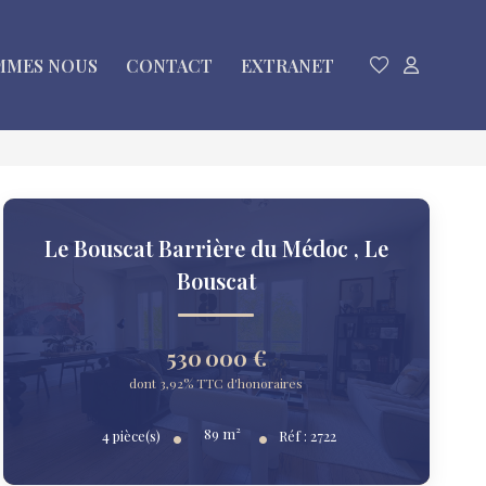
MMES NOUS
CONTACT
EXTRANET
Le Bouscat Barrière du Médoc
,
Le
Bouscat
530 000 €
dont 3,92% TTC d'honoraires
89
m²
4
pièce(s)
Réf :
2722