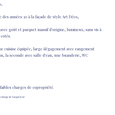
s,
 des années 30 à la façade de style Art Déco,
ec goût et parquet massif d'origine, lumineux, sans vis à
 cotés.
une cuisine équipée, large dégagement avec rangement
s, la seconde avec salle d'eau, une buanderie, WC
 faibles charges de copropriété.
a charge de l'acquéreur