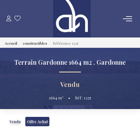
VENTE
Accueil
constructibles
Référence 1325
ESTIMATION
Terrain Gardonne 1664 m2
,
Gardonne
LOCATION
Vendu
GESTION LOCATIVE
1664
m²
•
Réf : 1325
SYNDIC
Vendu
Offre Achat
QUI SOMMES NOUS