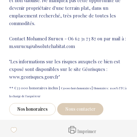
et non viabilisé. Ne manquez pas cette opportunité de
devenir propriétaire d'une terrain plat, dans un
emplacement recherché, très proche de toutes les
commodités.
Contact Mohamed Surucu - O6 62 31 73 87 ou par mail à :
m.surucu@absolutehabitat.com
"Les informations sur les risques auxquels ce bien est
exposé sont disponibles sur le site Géorisques :
www.georisques.gouv.fr"
** €33 000
honoraires inclus
|
|
€30 000
hors honoraires
Honoraires : 10.00% TTC à
la charge de l'acquéreur
Nos honoraires
Nous contacter
Imprimer