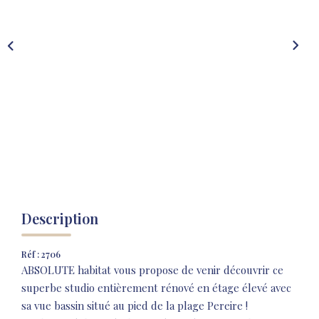
NOS AGENCES
NOTRE HISTOIRE
CONTACT
EXTRANET
Extranet Location
Extranet Syndic
Description
Réf : 2706
ABSOLUTE habitat vous propose de venir découvrir ce
superbe studio entièrement rénové en étage élevé avec
sa vue bassin situé au pied de la plage Pereire !