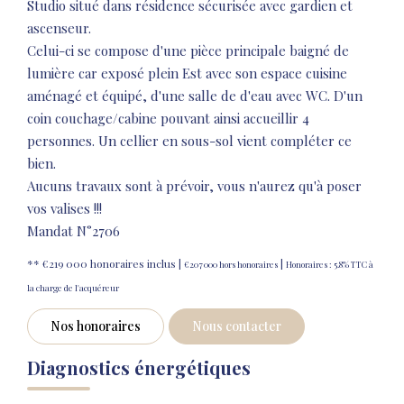
Studio situé dans résidence sécurisée avec gardien et
ascenseur.
Celui-ci se compose d'une pièce principale baigné de
lumière car exposé plein Est avec son espace cuisine
aménagé et équipé, d'une salle de d'eau avec WC. D'un
coin couchage/cabine pouvant ainsi accueillir 4
personnes. Un cellier en sous-sol vient compléter ce
bien.
Aucuns travaux sont à prévoir, vous n'aurez qu'à poser
vos valises !!!
Mandat N°2706
** €219 000
honoraires inclus
|
|
€207 000
hors honoraires
Honoraires : 5.8% TTC à
la charge de l'acquéreur
Nos honoraires
Nous contacter
Diagnostics énergétiques