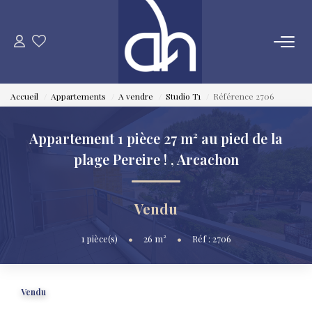
VENTE
Accueil
Appartements
A vendre
Studio T1
Référence 2706
ESTIMATION
Appartement 1 pièce 27 m² au pied de la
LOCATION
plage Pereire !
,
Arcachon
GESTION LOCATIVE
Vendu
SYNDIC
1
pièce(s)
•
26
m²
•
Réf : 2706
QUI SOMMES NOUS
Vendu