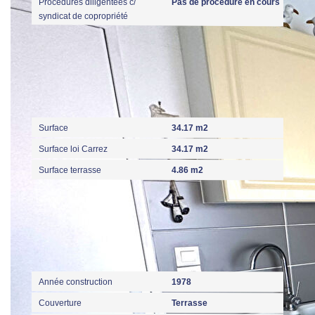
Procédures diligentées c/
Pas de procédure en cours
syndicat de copropriété
Surfaces
Surface
34.17 m2
Surface loi Carrez
34.17 m2
Surface terrasse
4.86 m2
Extérieur
Année construction
1978
Couverture
Terrasse