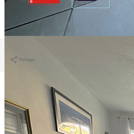
Montant estimé des dépenses annuelles d'énergie pour un
usage standard entre 510€ et 730€. Pour la date de
référence 01/03/2024.
Imprimer
Partager
Ce bien est soumis à un diagnostic ERP (État
des Risques et Pollutions). Pour en savoir plus,
rendez-vous sur
https://www.georisques.gouv.fr/
Caractéristiques détaillées