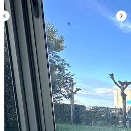
NOTRE HISTOIRE
CONTACT
EXTRANET
Extranet Location
Extranet Syndic
Description
Réf : 2182
Appartement de type 2 situé au RDC au calme, au centre
ville de l'Aiguillon, à proximité des commerces et des
plages.
Il est composé d'un séjour s'ouvrant sur une loggia de 5 m²,