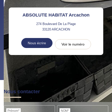
ABSOLUTE HABITAT Arcachon
274 Boulevard De La Plage
33120
ARCACHON
Nous écrire
Voir le numéro
Nous contacter
Prénom*
NOM*