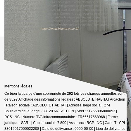
informatisé par ABSOLUTE HABITAT pour gérer votre demande de contact. Elles sont
conservées pour la durée nécessaire à la gestion de la relation client dans le respect
des prescriptions légales applicables et sont destinées à nos conseillers
Conformément à la loi « informatique et libertés », vous pouvez exercer votre droit
d'accès aux données vous concernant et les faire rectifier en contactant ABSOLUTE
HABITAT venteliberation@absolutehabitat.com. Nous vous informons de l'existence
de la liste d'opposition au démarchage téléphonique « Bloctel », sur laquelle vous
pouvez vous inscrire ici :
https://www.bloctel.gouv.fr/
»
Mentions légales
Ce bien fait partie d'une copropriété de 292 lots.Les charges annuelles sont
de 852€.
Affichage des informations légales : ABSOLUTE HABITAT Arcachon
| Raison sociale : ABSOLUTE HABITAT | Adresse siège social : 274
Boulevard de la Plage - 33120 ARCACHON | Siret : 51766896800053 |
RCS : NC | Numero TVA Intracommunautaire : FR56517668968 | Forme
juridique : SARL | Capital social : 7 800 | Assurance RCP : NC |
Carte T : CPI
33012017000022208 | Date de délivrance : 0000-00-00 | Lieu de délivrance