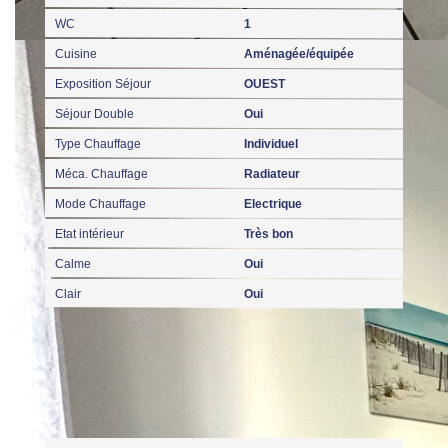
WC
1
Cuisine
Aménagée/équipée
Exposition Séjour
OUEST
Séjour Double
Oui
Type Chauffage
Individuel
Méca. Chauffage
Radiateur
Mode Chauffage
Electrique
Etat intérieur
Très bon
Calme
Oui
Clair
Oui
Autres