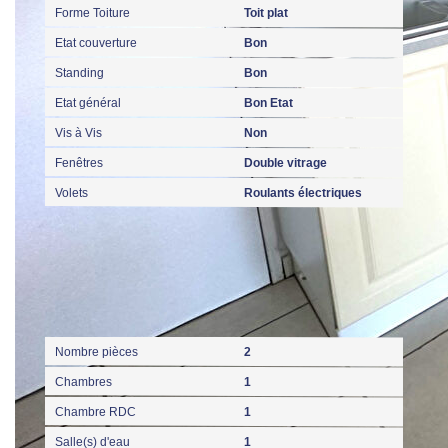
Forme Toiture
Toit plat
Etat couverture
Bon
Standing
Bon
Etat général
Bon Etat
Vis à Vis
Non
Fenêtres
Double vitrage
Volets
Roulants électriques
Intérieur
Nombre pièces
2
Chambres
1
Chambre RDC
1
Salle(s) d'eau
1