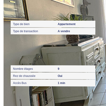
Général
Type de bien
Appartement
Type de transaction
A vendre
Localisation
Nombre étages
9
Rez de chaussée
Oui
Accès Bus
1 min