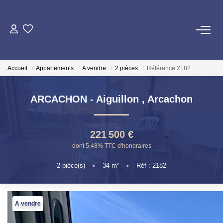
VENTE
Accueil
Appartements
A vendre
2 pièces
Référence 2182
ESTIMATION
ARCACHON - Aiguillon
,
Arcachon
LOCATION
221 500 €
GESTION LOCATIVE
dont 5,48% TTC d'honoraires
2
pièce(s)
•
34
m²
•
Réf : 2182
SYNDIC
QUI SOMMES NOUS
A vendre
NOS AGENCES