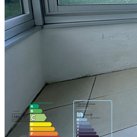
d'une cuisine ouverte équipée et aménagée, d'une
chambre, d'une salle d'eau et d'un WC indépendant.
Possibilité d'une vente meublée. Résidence sécurisée avec
piscine. Une place de parking complète le bien.
Mandat n°2182.
** €221 500
honoraires inclus
|
|
€210 000
hors honoraires
Honoraires : 5.48%
TTC à la charge de l'acquéreur
Nos honoraires
Nous contacter
Diagnostics énergétiques