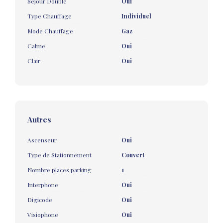
Séjour Double
Oui
Type Chauffage
Individuel
Mode Chauffage
Gaz
Calme
Oui
Clair
Oui
Autres
Ascenseur
Oui
Type de Stationnement
Couvert
Nombre places parking
1
Interphone
Oui
Digicode
Oui
Visiophone
Oui