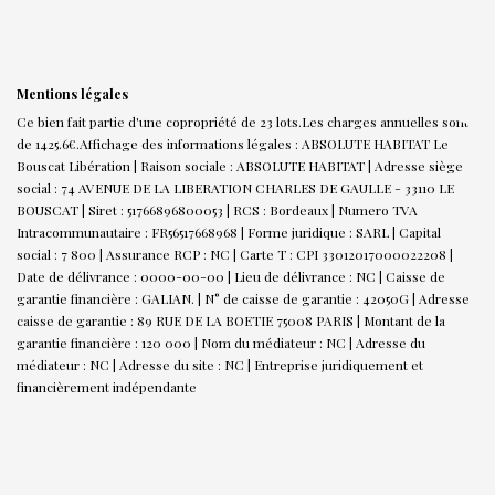
Mentions légales
Ce bien fait partie d'une copropriété de 23 lots.Les charges annuelles sont
de 1425.6€.
Affichage des informations légales : ABSOLUTE HABITAT Le
Bouscat Libération | Raison sociale : ABSOLUTE HABITAT | Adresse siège
social : 74 AVENUE DE LA LIBERATION CHARLES DE GAULLE - 33110 LE
BOUSCAT | Siret : 51766896800053 | RCS : Bordeaux | Numero TVA
Intracommunautaire : FR56517668968 | Forme juridique : SARL | Capital
social : 7 800 | Assurance RCP : NC |
Carte T : CPI 33012017000022208 |
Date de délivrance : 0000-00-00 | Lieu de délivrance : NC | Caisse de
garantie financière : GALIAN. | N° de caisse de garantie : 42050G | Adresse
caisse de garantie : 89 RUE DE LA BOETIE 75008 PARIS | Montant de la
garantie financière : 120 000 | Nom du médiateur : NC | Adresse du
médiateur : NC | Adresse du site : NC |
Entreprise juridiquement et
financièrement indépendante