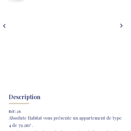
NOS AGENCES
NOTRE HISTOIRE
CONTACT
EXTRANET
Extranet Location
Extranet Syndic
Description
Réf : 26
Absolute Habitat vous présente un appartement de type
4 de 79.2m² .