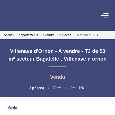
VENTE
Accueil
Appartements
A vendre
3 pièces
Référence 1601
ESTIMATION
Villenave d'Ornon - A vendre - T3 de 50
LOCATION
m² secteur Bagatelle
,
Villenave d ornon
GESTION LOCATIVE
Vendu
SYNDIC
3
pièce(s)
•
50
m²
•
Réf : 1601
QUI SOMMES NOUS
Vendu
NOS AGENCES