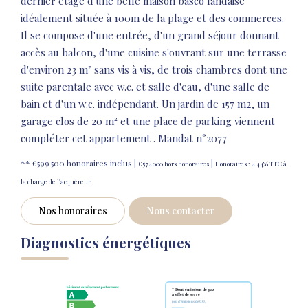
dernier étage d'une belle maison basco landaise
idéalement située à 100m de la plage et des commerces.
Il se compose d'une entrée, d'un grand séjour donnant
accès au balcon, d'une cuisine s'ouvrant sur une terrasse
d'environ 23 m² sans vis à vis, de trois chambres dont une
suite parentale avec w.c. et salle d'eau, d'une salle de
bain et d'un w.c. indépendant. Un jardin de 157 m2, un
garage clos de 20 m² et une place de parking viennent
compléter cet appartement . Mandat n°2077
** €599 500
honoraires inclus
|
|
€574 000
hors honoraires
Honoraires : 4.44% TTC à
la charge de l'acquéreur
Nos honoraires
Nous contacter
Diagnostics énergétiques