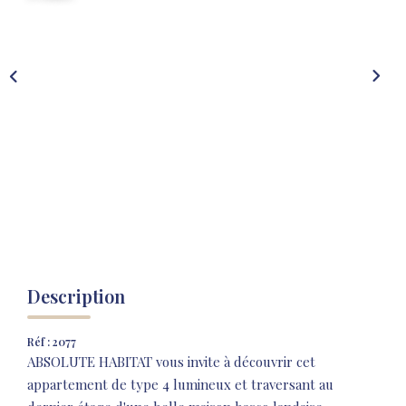
NOS AGENCES
NOTRE HISTOIRE
CONTACT
EXTRANET
Extranet Location
Extranet Syndic
Description
Réf : 2077
ABSOLUTE HABITAT vous invite à découvrir cet
appartement de type 4 lumineux et traversant au