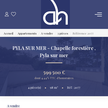
VENTE
Accueil
Appartements
A vendre
3 pièces
Référence 2077
ESTIMATION
PYLA SUR MER - Chapelle forestière
,
LOCATION
Pyla sur mer
GESTION LOCATIVE
599 500 €
dont 4,44% TTC d'honoraires
SYNDIC
4
pièce(s)
•
98
m²
•
Réf : 2077
QUI SOMMES NOUS
A vendre