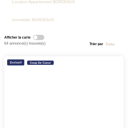
Location Appartement BORDEAUX
NOTRE HISTOIRE
Immobilier BORDEAUX
CONTACT
Afficher la carte
64 annonce(s) trouvée(s)
Trier par
EXTRANET
Extranet Location
Exclusif
Coup De Coeur
Extranet Syndic