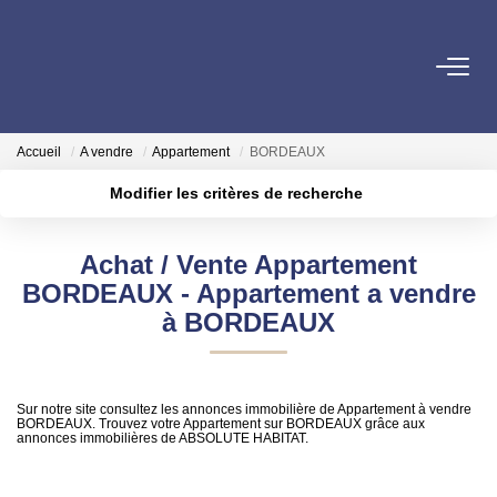
VENTE
Accueil
A vendre
Appartement
BORDEAUX
ESTIMATION
Modifier les critères de recherche
Localisation
Type de transaction
Surface min
LOCATION
Achat / Vente Appartement
Type de bien
BORDEAUX - Appartement a vendre
Plus de critères
Budget max
GESTION LOCATIVE
à BORDEAUX
Créer une alerte
SYNDIC
Sur notre site consultez les annonces immobilière de Appartement à vendre
BORDEAUX. Trouvez votre Appartement sur BORDEAUX grâce aux
annonces immobilières de ABSOLUTE HABITAT.
QUI SOMMES NOUS
NOS AGENCES