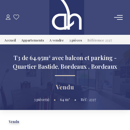
VENTE
Accueil
Appartements
A vendre
3 pièces
Référence 2337
ESTIMATION
T3 de 64.95m² avec balcon et parking -
LOCATION
Quartier Bastide, Bordeaux
,
Bordeaux
GESTION LOCATIVE
Vendu
SYNDIC
3
pièce(s)
•
64
m²
•
Réf : 2337
QUI SOMMES NOUS
Vendu