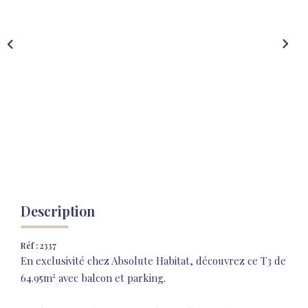
NOS AGENCES
NOTRE HISTOIRE
CONTACT
EXTRANET
Extranet Location
Extranet Syndic
Description
Réf : 2337
En exclusivité chez Absolute Habitat, découvrez ce T3 de
64.95m² avec balcon et parking.