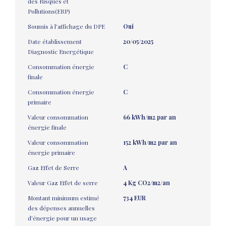
des Risques et
Pollutions(ERP)
Soumis à l'affichage du DPE
Oui
Date établissement
20/05/2025
Diagnostic Energétique
Consommation énergie
C
finale
Consommation énergie
C
primaire
Valeur consommation
66 kWh/m2 par an
énergie finale
Valeur consommation
152 kWh/m2 par an
énergie primaire
Gaz Effet de Serre
A
Valeur Gaz Effet de serre
4 Kg CO2/m2/an
Montant minimum estimé
734 EUR
des dépenses annuelles
d'énergie pour un usage