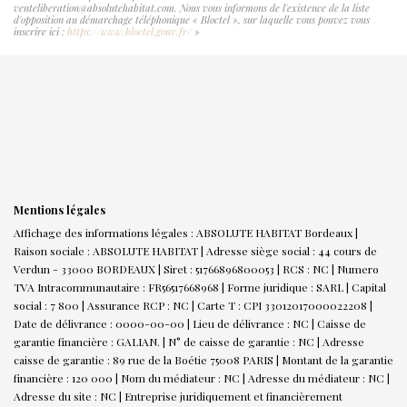
venteliberation@absolutehabitat.com. Nous vous informons de l'existence de la liste
d'opposition au démarchage téléphonique « Bloctel », sur laquelle vous pouvez vous
inscrire ici :
https://www.bloctel.gouv.fr/
»
Mentions légales
Affichage des informations légales : ABSOLUTE HABITAT Bordeaux |
Raison sociale : ABSOLUTE HABITAT | Adresse siège social : 44 cours de
Verdun - 33000 BORDEAUX | Siret : 51766896800053 | RCS : NC | Numero
TVA Intracommunautaire : FR56517668968 | Forme juridique : SARL | Capital
social : 7 800 | Assurance RCP : NC |
Carte T : CPI 33012017000022208 |
Date de délivrance : 0000-00-00 | Lieu de délivrance : NC | Caisse de
garantie financière : GALIAN. | N° de caisse de garantie : NC | Adresse
caisse de garantie : 89 rue de la Boétie 75008 PARIS | Montant de la garantie
financière : 120 000 | Nom du médiateur : NC | Adresse du médiateur : NC |
Adresse du site : NC |
Entreprise juridiquement et financièrement