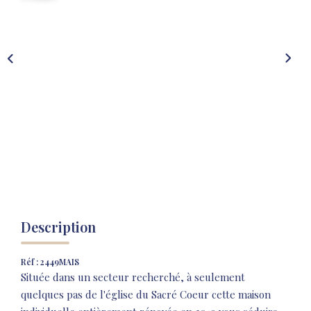
NOS AGENCES
NOTRE HISTOIRE
CONTACT
EXTRANET
Extranet Location
Extranet Syndic
Description
Réf : 2449MAIS
Située dans un secteur recherché, à seulement
quelques pas de l'église du Sacré Coeur cette maison