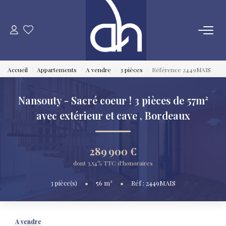
VENTE
Accueil
Appartements
A vendre
3 pièces
Référence 2449MAIS
ESTIMATION
Nansouty - Sacré coeur ! 3 pièces de 57m²
LOCATION
avec extérieur et cave
,
Bordeaux
GESTION LOCATIVE
289 900 €
dont 3,54% TTC d'honoraires
SYNDIC
3
pièce(s)
•
56
m²
•
Réf : 2449MAIS
QUI SOMMES NOUS
A vendre