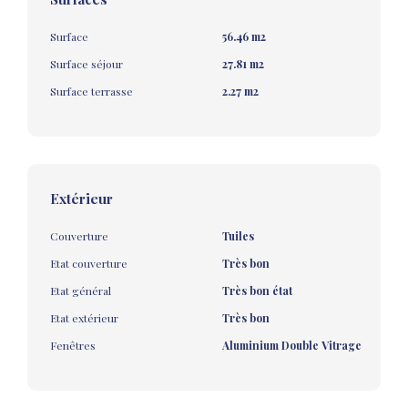
Surface
56.46 m2
Surface séjour
27.81 m2
Surface terrasse
2.27 m2
Extérieur
Couverture
Tuiles
Etat couverture
Très bon
Etat général
Très bon état
Etat extérieur
Très bon
Fenêtres
Aluminium Double Vitrage