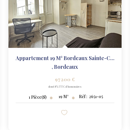
Appartement 19 M² Bordeaux Sainte-Croix
,
Bordeaux
97 200 €
dont 8% TTC d'honoraires
19
M²
Réf :
2651-05
1
Pièce(s)