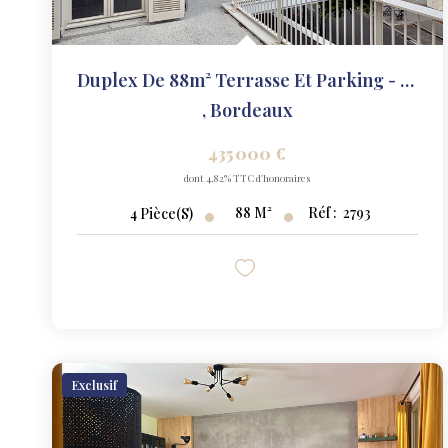
Duplex De 88m² Terrasse Et Parking - Jardin Botanique
,
Bordeaux
435 000 €
dont 4,82% TTC d'honoraires
88
M²
Réf :
2793
4
Pièce(s)
Exclusif