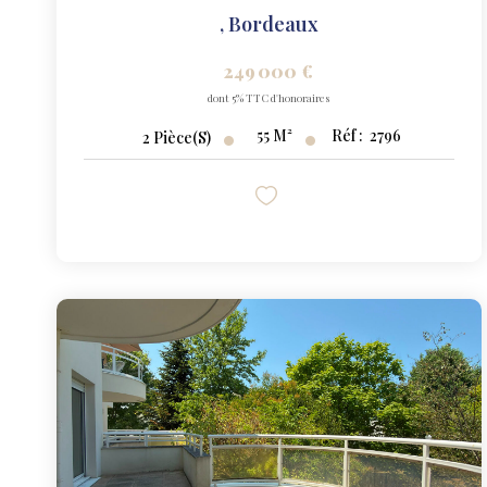
,
Bordeaux
249 000 €
dont 5% TTC d'honoraires
55
M²
Réf :
2796
2
Pièce(s)