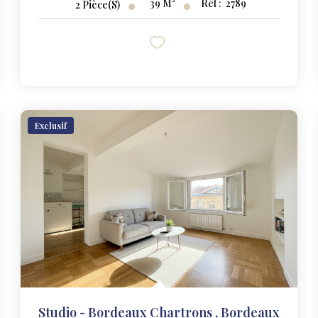
39
M²
Réf :
2789
2
Pièce(s)
Exclusif
Studio - Bordeaux Chartrons
,
Bordeaux