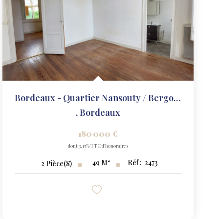
Bordeaux - Quartier Nansouty / Bergonié | T2 Lumineux De 49...
,
Bordeaux
180 000 €
dont 3,15% TTC d'honoraires
49
M²
Réf :
2473
2
Pièce(s)