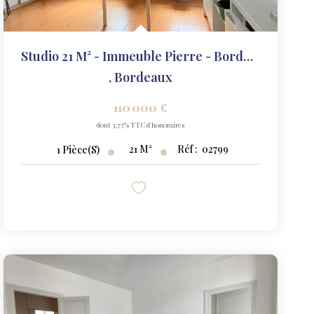
Studio 21 M² - Immeuble Pierre - Bordeaux Victoire
,
Bordeaux
110 000 €
dont 3,77% TTC d'honoraires
21
M²
Réf :
02799
1
Pièce(s)