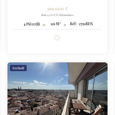
599 000 €
dont 4,17% TTC d'honoraires
119
M²
Réf :
2791BDX
4
Pièce(s)
Exclusif