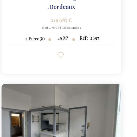
,
Bordeaux
219 985 €
dont 4,76% TTC d'honoraires
49
M²
Réf :
2697
2
Pièce(s)