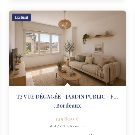
Exclusif
T2 VUE DÉGAGÉE - JARDIN PUBLIC - FONDAUDEGE
,
Bordeaux
149 800 €
dont 7% TTC d'honoraires