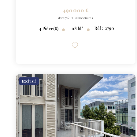
490 000 €
dont 5% TTC d'honoraires
118
M²
Réf :
2790
4
Pièce(s)
Exclusif