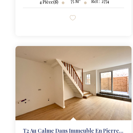
75
M²
Réf :
2774
4
Pièce(s)
T2 Au Calme Dans Immeuble En Pierre - Saint-Michel