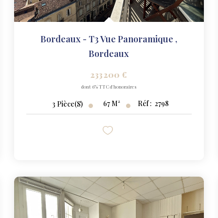
Bordeaux - T3 Vue Panoramique
,
Bordeaux
233 200 €
dont 6% TTC d'honoraires
67
M²
Réf :
2798
3
Pièce(s)