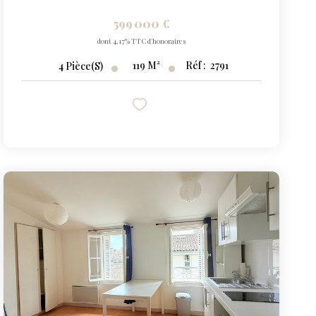
599 000 €
dont 4,17% TTC d'honoraires
119
M²
Réf :
2791
4
Pièce(s)