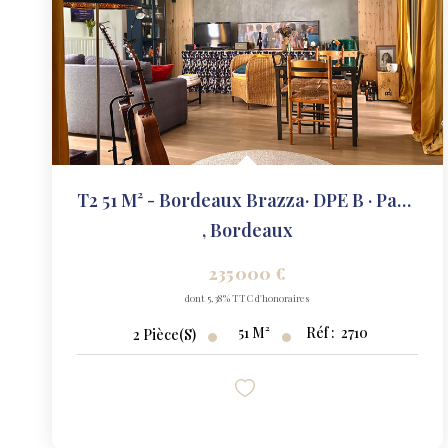
T2 51 M² - Bordeaux Brazza· DPE B · Parking Inclus
,
Bordeaux
235 000 €
dont 5,38% TTC d'honoraires
51
M²
Réf :
2710
2
Pièce(s)