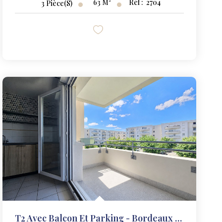
63
M²
Réf :
2704
3
Pièce(s)
T2 Avec Balcon Et Parking - Bordeaux Saint-Louis