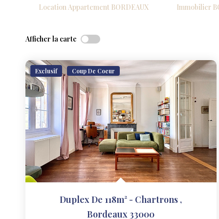
Location Appartement BORDEAUX
Immobilier
Afficher la carte
Exclusif
Coup De Coeur
Duplex De 118m² - Chartrons
,
Bordeaux 33000