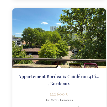
Appartement Bordeaux Caudéran 4 Pièce(s) 75 M2
,
Bordeaux
222 600 €
dont 6% TTC d'honoraires