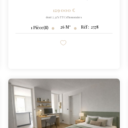
129 000 €
dont 7,32% TTC d'honoraires
26
M²
Réf :
2578
1
Pièce(s)