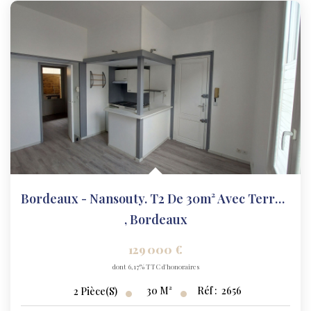
Bordeaux - Nansouty. T2 De 30m² Avec Terrasse.
,
Bordeaux
129 000 €
dont 6,17% TTC d'honoraires
30
M²
Réf :
2656
2
Pièce(s)