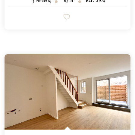
63
M²
Réf :
2704
3
Pièce(s)