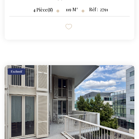
119
M²
Réf :
2791
4
Pièce(s)
Exclusif