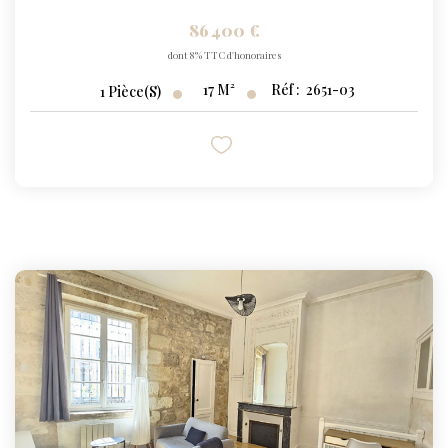
86 400 €
dont 8% TTC d'honoraires
17
M²
Réf :
2651-03
1
Pièce(s)