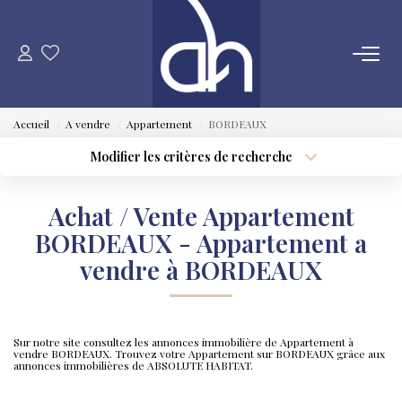
VENTE
Accueil
A vendre
Appartement
BORDEAUX
ESTIMATION
Modifier les critères de recherche
Type de transaction
Localisation
Acheter
Localisation
LOCATION
Achat / Vente Appartement
Type de bien
Sélectionnez...
Surface min
BORDEAUX - Appartement a
GESTION LOCATIVE
vendre à BORDEAUX
Plus de critères
Budget max
SYNDIC
Créer une alerte
Sur notre site consultez les annonces immobilière de Appartement à
vendre BORDEAUX. Trouvez votre Appartement sur BORDEAUX grâce aux
QUI SOMMES NOUS
annonces immobilières de ABSOLUTE HABITAT.