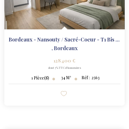
Bordeaux - Nansouty / Sacré-Coeur - T1 Bis 34 M² - Dernier...
,
Bordeaux
128 400 €
dont 7% TTC d'honoraires
34
M²
Réf :
2563
1
Pièce(s)