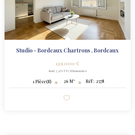
Studio - Bordeaux Chartrons
,
Bordeaux
129 000 €
dont 7,32% TTC d'honoraires
26
M²
Réf :
2578
1
Pièce(s)