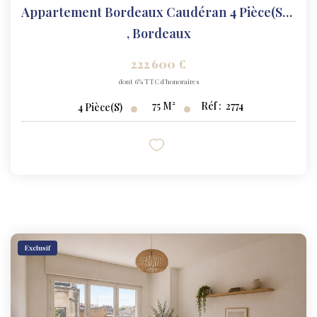
Appartement Bordeaux Caudéran 4 Pièce(s) 75 M2
,
Bordeaux
222 600 €
dont 6% TTC d'honoraires
75
M²
Réf :
2774
4
Pièce(s)
Exclusif