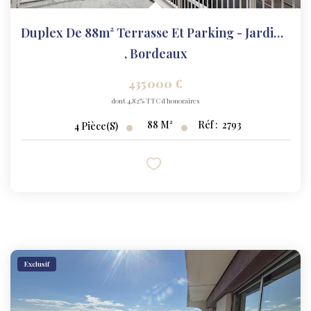
Duplex De 88m² Terrasse Et Parking - Jardin Botanique
,
Bordeaux
435 000 €
dont 4,82% TTC d'honoraires
88
M²
Réf :
2793
4
Pièce(s)
Exclusif