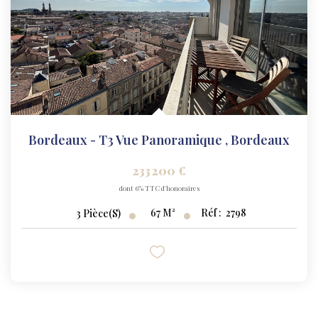
Bordeaux - T3 Vue Panoramique
,
Bordeaux
233 200 €
dont 6% TTC d'honoraires
67
M²
Réf :
2798
3
Pièce(s)