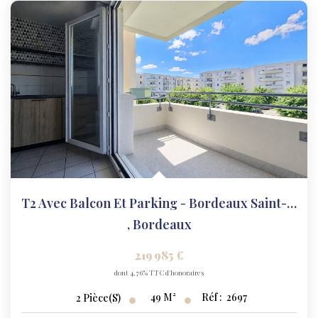
T2 Avec Balcon Et Parking - Bordeaux Saint-Louis
,
Bordeaux
219 985 €
dont 4,76% TTC d'honoraires
49
M²
Réf :
2697
2
Pièce(s)