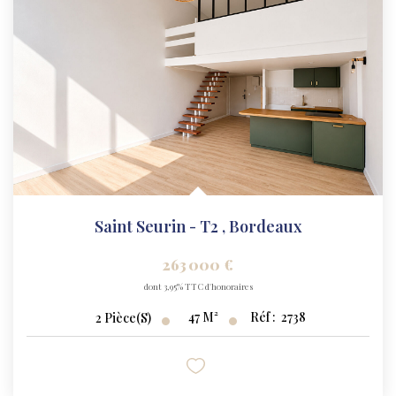
Saint Seurin - T2
,
Bordeaux
263 000 €
dont 3,95% TTC d'honoraires
47
M²
Réf :
2738
2
Pièce(s)