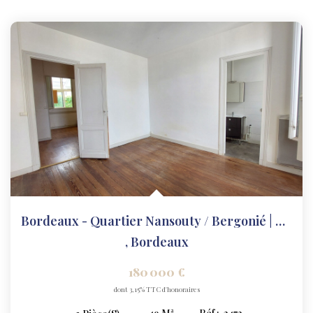
Bordeaux - Quartier Nansouty / Bergonié | T2 Lumineux De 49...
,
Bordeaux
180 000 €
dont 3,15% TTC d'honoraires