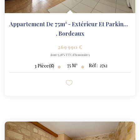
Appartement De 75m² - Extérieur Et Parking - Jardin...
,
Bordeaux
269 990 €
dont 5,28% TTC d'honoraires
75
M²
Réf :
2712
3
Pièce(s)