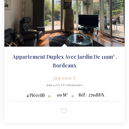
Appartement Duplex Avec Jardin De 119m²
,
Bordeaux
599 000 €
dont 4,17% TTC d'honoraires
119
M²
Réf :
2791BDX
4
Pièce(s)