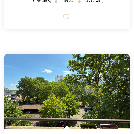
49
M²
Réf :
2473
2
Pièce(s)