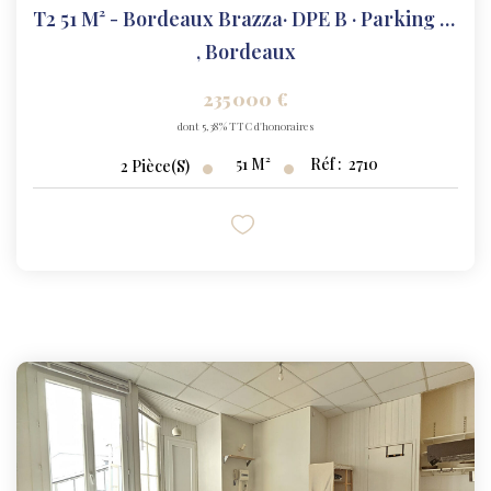
T2 51 M² - Bordeaux Brazza· DPE B · Parking Inclus
,
Bordeaux
235 000 €
dont 5,38% TTC d'honoraires
51
M²
Réf :
2710
2
Pièce(s)