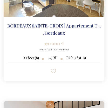
BORDEAUX SAINTE-CROIX | Appartement T2 48 M²
,
Bordeaux
170 000 €
dont 6,25% TTC d'honoraires
49
M²
Réf :
2651-01
2
Pièce(s)