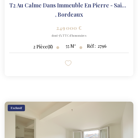
T2 Au Calme Dans Immeuble En Pierre - Saint-Michel
,
Bordeaux
249 000 €
dont 5% TTC d'honoraires
55
M²
Réf :
2796
2
Pièce(s)
Exclusif