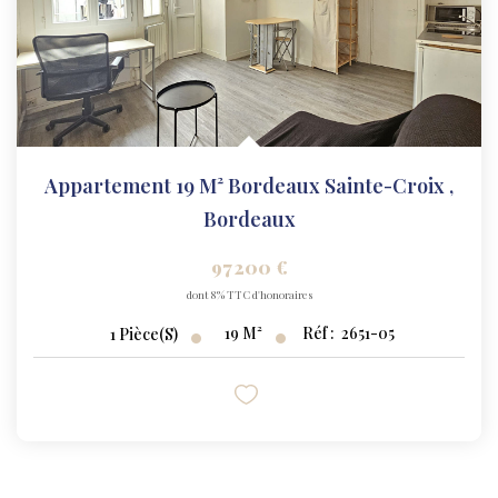
Appartement 19 M² Bordeaux Sainte-Croix
,
Bordeaux
97 200 €
dont 8% TTC d'honoraires
19
M²
Réf :
2651-05
1
Pièce(s)