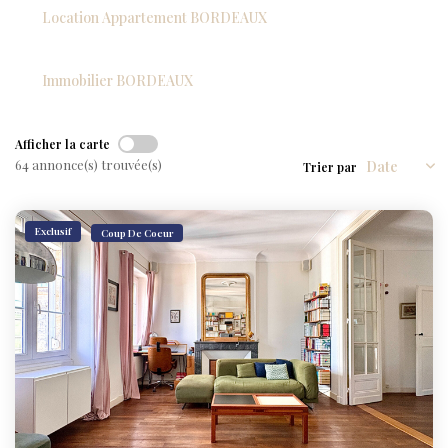
NOS AGENCES
Location Appartement BORDEAUX
NOTRE HISTOIRE
Immobilier BORDEAUX
CONTACT
Afficher la carte
EXTRANET
64 annonce(s) trouvée(s)
Trier par
Extranet Location
Exclusif
Coup De Coeur
Extranet Syndic