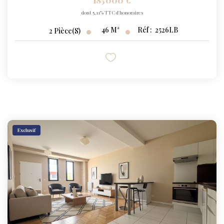
185 000 €
dont 5,11% TTC d'honoraires
46
M²
Réf :
2526LB
2
Pièce(s)
Exclusif