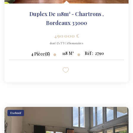
Duplex De 118m² - Chartrons
,
Bordeaux 33000
490 000 €
dont 5% TTC d'honoraires
118
M²
Réf :
2790
4
Pièce(s)
Exclusif