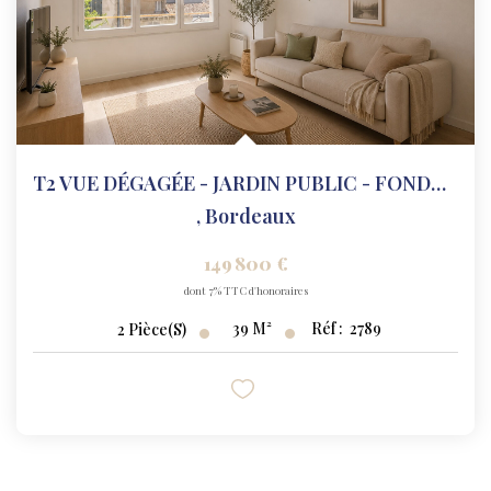
T2 VUE DÉGAGÉE - JARDIN PUBLIC - FONDAUDEGE
,
Bordeaux
149 800 €
dont 7% TTC d'honoraires
39
M²
Réf :
2789
2
Pièce(s)