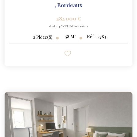
,
Bordeaux
282 000 €
dont 4,44% TTC d'honoraires
58
M²
Réf :
2783
2
Pièce(s)