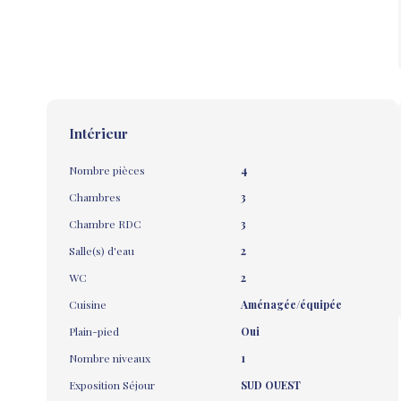
Intérieur
Nombre pièces
4
Chambres
3
Chambre RDC
3
Salle(s) d'eau
2
WC
2
Cuisine
Aménagée/équipée
Plain-pied
Oui
Nombre niveaux
1
Exposition Séjour
SUD OUEST