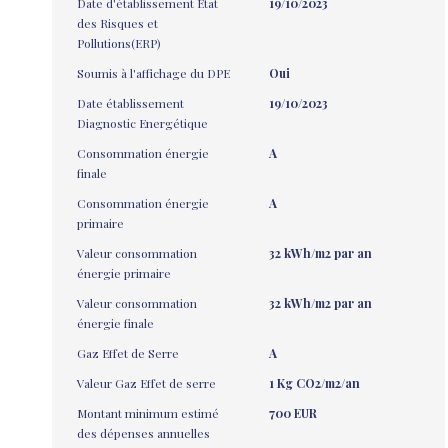
Date d'établissement Etat
19/10/2023
des Risques et
Pollutions(ERP)
Soumis à l'affichage du DPE
Oui
Date établissement
19/10/2023
Diagnostic Energétique
Consommation énergie
A
finale
Consommation énergie
A
primaire
Valeur consommation
32 kWh/m2 par an
énergie primaire
Valeur consommation
32 kWh/m2 par an
énergie finale
Gaz Effet de Serre
A
Valeur Gaz Effet de serre
1 Kg CO2/m2/an
Montant minimum estimé
700 EUR
des dépenses annuelles