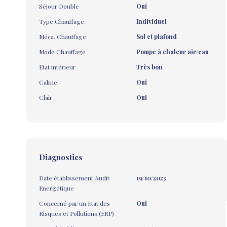
Séjour Double
Oui
Type Chauffage
Individuel
Méca. Chauffage
Sol et plafond
Mode Chauffage
Pompe à chaleur air/eau
Etat intérieur
Très bon
Calme
Oui
Clair
Oui
Diagnostics
Date établissement Audit
19/10/2023
Energétique
Concerné par un Etat des
Oui
Risques et Pollutions (ERP)