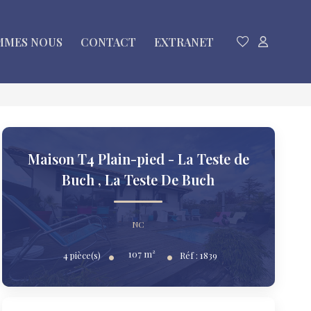
MMES NOUS
CONTACT
EXTRANET
Maison T4 Plain-pied - La Teste de
Buch
,
La Teste De Buch
NC
107
m²
4
pièce(s)
Réf :
1839