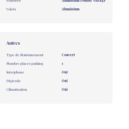
Fenêtres
Aluminium Double Vitrage
Volets
Aluminium
Autres
Type de Stationnement
Couvert
Nombre places parking
1
Interphone
Oui
Digicode
Oui
Climatisation
Oui