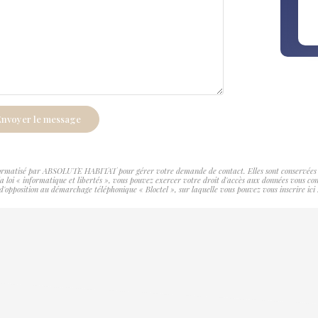
nvoyer le message
informatisé par ABSOLUTE HABITAT pour gérer votre demande de contact. Elles sont conservées pou
à la loi « informatique et libertés », vous pouvez exercer votre droit d'accès aux données vous
d'opposition au démarchage téléphonique « Bloctel », sur laquelle vous pouvez vous inscrire ici