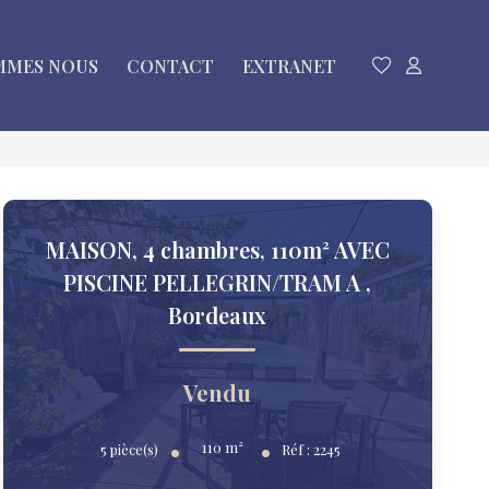
MMES NOUS
CONTACT
EXTRANET
MAISON, 4 chambres, 110m² AVEC
PISCINE PELLEGRIN/TRAM A
,
Bordeaux
Vendu
110
m²
5
pièce(s)
Réf :
2245