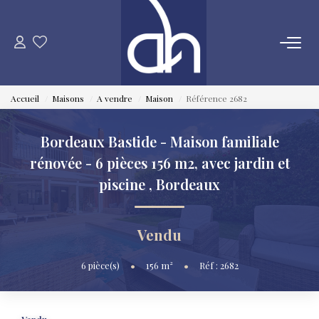
VENTE
Accueil
Maisons
A vendre
Maison
Référence 2682
ESTIMATION
Bordeaux Bastide - Maison familiale
LOCATION
rénovée - 6 pièces 156 m2, avec jardin et
piscine
,
Bordeaux
GESTION LOCATIVE
Vendu
SYNDIC
6
pièce(s)
•
156
m²
•
Réf : 2682
QUI SOMMES NOUS