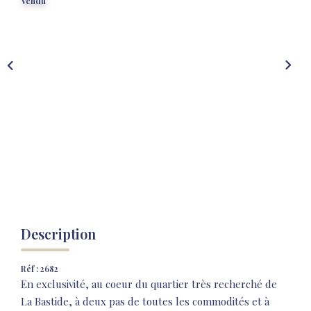
NOS AGENCES
Vendu
NOTRE HISTOIRE
CONTACT
EXTRANET
Extranet Location
Extranet Syndic
Description
Réf : 2682
En exclusivité, au coeur du quartier très recherché de
La Bastide, à deux pas de toutes les commodités et à