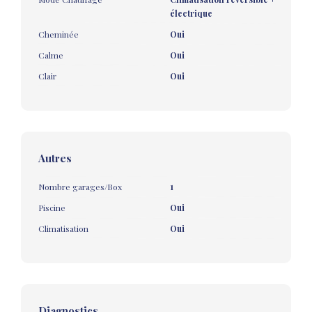
électrique
Cheminée
Oui
Calme
Oui
Clair
Oui
Autres
Nombre garages/Box
1
Piscine
Oui
Climatisation
Oui
Diagnostics