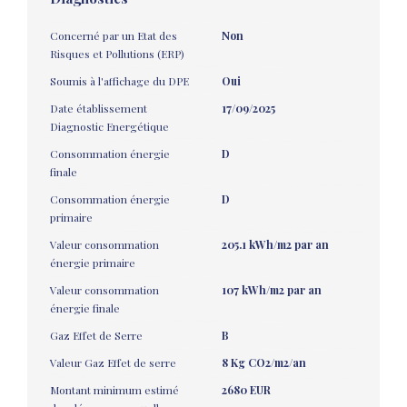
Concerné par un Etat des
Non
Risques et Pollutions (ERP)
Soumis à l'affichage du DPE
Oui
Date établissement
17/09/2025
Diagnostic Energétique
Consommation énergie
D
finale
Consommation énergie
D
primaire
Valeur consommation
205.1 kWh/m2 par an
énergie primaire
Valeur consommation
107 kWh/m2 par an
énergie finale
Gaz Effet de Serre
B
Valeur Gaz Effet de serre
8 Kg CO2/m2/an
Montant minimum estimé
2680 EUR