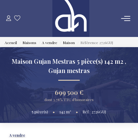
VENTE
Accueil
Maisons
A vendre
Maison
Référence 2726GUJ
ESTIMATION
Maison Gujan Mestras 5 pièce(s) 142 m2
,
LOCATION
Gujan mestras
GESTION LOCATIVE
699 500 €
dont 3,78% TTC d'honoraires
SYNDIC
5
pièce(s)
•
142
m²
•
Réf : 2726GUJ
QUI SOMMES NOUS
A vendre