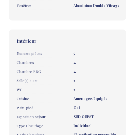
Fenêtres
Aluminium Double Vitrage
Intérieur
Nombre pièces
5
Chambres
4
Chambre RDC
4
Salle(s) d'eau
2
WC
2
Cuisine
Aménagée/équipée
Plain-pied
Oui
Exposition Séjour
SUD OUEST
Type Chauffage
Individuel
Mode Chauffage
Climatisation réversible +