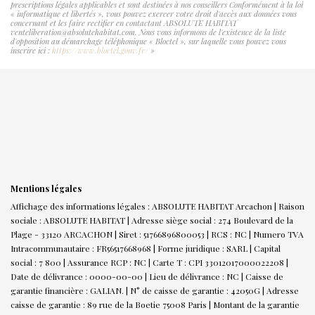
prescriptions légales applicables et sont destinées à nos conseillers Conformément à la loi
« informatique et libertés », vous pouvez exercer votre droit d'accès aux données vous
concernant et les faire rectifier en contactant ABSOLUTE HABITAT
venteliberation@absolutehabitat.com. Nous vous informons de l'existence de la liste
d'opposition au démarchage téléphonique « Bloctel », sur laquelle vous pouvez vous
inscrire ici :
https://www.bloctel.gouv.fr/
»
Mentions légales
Affichage des informations légales : ABSOLUTE HABITAT Arcachon | Raison
sociale : ABSOLUTE HABITAT | Adresse siège social : 274 Boulevard de la
Plage - 33120 ARCACHON | Siret : 51766896800053 | RCS : NC | Numero TVA
Intracommunautaire : FR56517668968 | Forme juridique : SARL | Capital
social : 7 800 | Assurance RCP : NC |
Carte T : CPI 33012017000022208 |
Date de délivrance : 0000-00-00 | Lieu de délivrance : NC | Caisse de
garantie financière : GALIAN. | N° de caisse de garantie : 42050G | Adresse
caisse de garantie : 89 rue de la Boetie 75008 Paris | Montant de la garantie