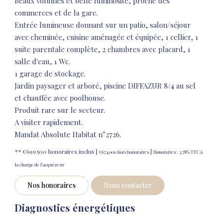
Beaux volumes et belle luminosité, proche des
commerces et de la gare.
Entrée lumineuse donnant sur un patio, salon/séjour
avec cheminée, cuisine aménagée et équipée, 1 cellier, 1
suite parentale complète, 2 chambres avec placard, 1
salle d'eau, 1 Wc.
1 garage de stockage.
Jardin paysager et arboré, piscine DIFFAZUR 8/4 au sel
et chauffée avec poolhouse.
Produit rare sur le secteur.
A visiter rapidement.
Mandat Absolute Habitat n°2726.
** €699 500
honoraires inclus
|
|
€674 000
hors honoraires
Honoraires : 3.78% TTC à
la charge de l'acquéreur
Nos honoraires
Nous contacter
Diagnostics énergétiques