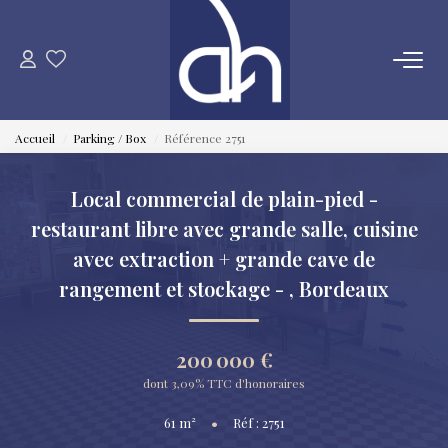
VENTE
Accueil
Parking / Box
Référence 2751
ESTIMATION
Local commercial de plain-pied -
LOCATION
restaurant libre avec grande salle, cuisine
avec extraction + grande cave de
GESTION LOCATIVE
rangement et stockage -
,
Bordeaux
SYNDIC
200 000 €
dont 3,09% TTC d'honoraires
QUI SOMMES NOUS
61
m²
•
Réf : 2751