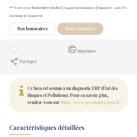
** €200 000
honoraires inclus
|
|
€194 000
hors honoraires
Honoraires : 3.09% TTC
à la charge de l'acquéreur
Nos honoraires
Nous contacter
Imprimer
Partager
Ce bien est soumis à un diagnostic ERP (État des
Risques et Pollutions). Pour en savoir plus,
rendez-vous sur
https://www.georisques.gouv.fr/
Caractéristiques détaillées