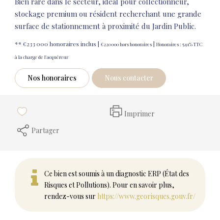
Bien rare dans le secteur, idéal pour collectionneur,
stockage premium ou résident recherchant une grande
surface de stationnement à proximité du Jardin Public.
** €233 000
honoraires inclus
|
|
€220 000
hors honoraires
Honoraires : 5.91% TTC
à la charge de l'acquéreur
Nos honoraires
Nous contacter
Imprimer
Partager
Ce bien est soumis à un diagnostic ERP (État des
Risques et Pollutions). Pour en savoir plus,
rendez-vous sur
https://www.georisques.gouv.fr/