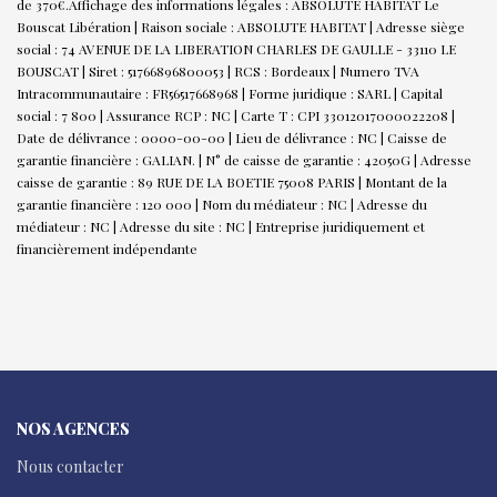
de 370€.
Affichage des informations légales : ABSOLUTE HABITAT Le
Bouscat Libération | Raison sociale : ABSOLUTE HABITAT | Adresse siège
social : 74 AVENUE DE LA LIBERATION CHARLES DE GAULLE - 33110 LE
BOUSCAT | Siret : 51766896800053 | RCS : Bordeaux | Numero TVA
Intracommunautaire : FR56517668968 | Forme juridique : SARL | Capital
social : 7 800 | Assurance RCP : NC |
Carte T : CPI 33012017000022208 |
Date de délivrance : 0000-00-00 | Lieu de délivrance : NC | Caisse de
garantie financière : GALIAN. | N° de caisse de garantie : 42050G | Adresse
caisse de garantie : 89 RUE DE LA BOETIE 75008 PARIS | Montant de la
garantie financière : 120 000 | Nom du médiateur : NC | Adresse du
médiateur : NC | Adresse du site : NC |
Entreprise juridiquement et
financièrement indépendante
NOS AGENCES
Nous contacter