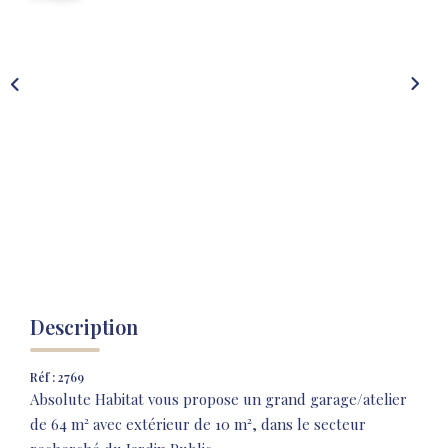
NOS AGENCES
NOTRE HISTOIRE
CONTACT
EXTRANET
Extranet Location
Extranet Syndic
Description
Réf : 2769
Absolute Habitat vous propose un grand garage/atelier
de 64 m² avec extérieur de 10 m², dans le secteur