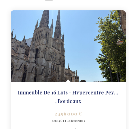
Immeuble De 16 Lots - Hypercentre Pey-Berland, Secteur...
,
Bordeaux
2 496 000 €
dont 4% TTC d'honoraires