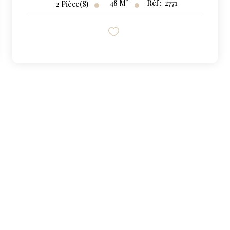
48
M²
Réf :
2771
2
Pièce(s)