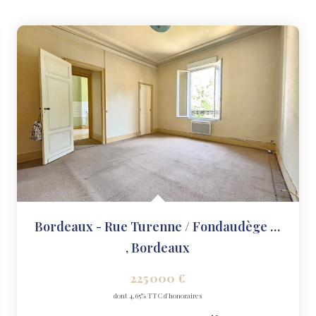
Bordeaux - Rue Turenne / Fondaudège - T2
,
Bordeaux
225 000 €
dont 4,65% TTC d'honoraires