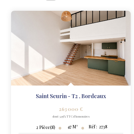
Saint Seurin - T2
,
Bordeaux
263 000 €
dont 3,95% TTC d'honoraires
47
M²
Réf :
2738
2
Pièce(s)