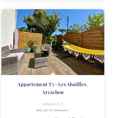
Appartement T3 - Les Abatilles
,
Arcachon
399 000 €
dont 3,91% TTC d'honoraires