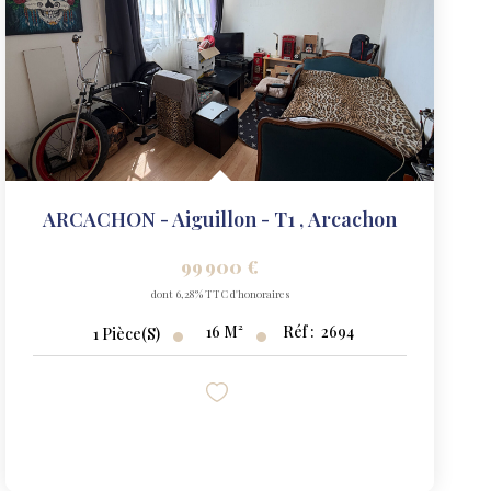
ARCACHON - Aiguillon - T1
,
Arcachon
99 900 €
dont 6,28% TTC d'honoraires
16
M²
Réf :
2694
1
Pièce(s)