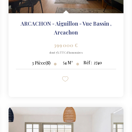
ARCACHON - Aiguillon - Vue Bassin
,
Arcachon
399 000 €
dont 5% TTC d'honoraires
54
M²
Réf :
2740
3
Pièce(s)