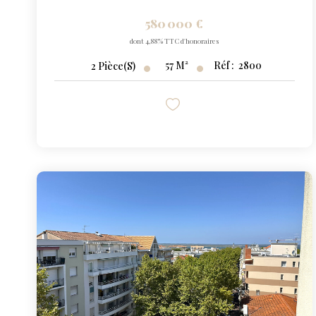
580 000 €
dont 4,88% TTC d'honoraires
57
M²
Réf :
2800
2
Pièce(s)