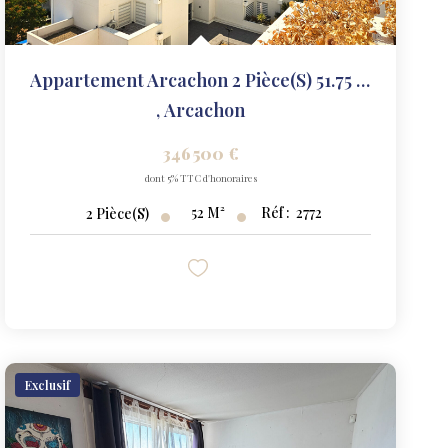
Appartement Arcachon 2 Pièce(s) 51.75 M2
,
Arcachon
346 500 €
dont 5% TTC d'honoraires
52
M²
Réf :
2772
2
Pièce(s)
Exclusif