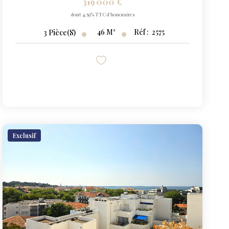
319 000 €
dont 4,59% TTC d'honoraires
46
M²
Réf :
2575
3
Pièce(s)
Exclusif