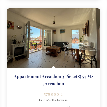
Appartement Arcachon 3 Pièce(s) 57 M2
,
Arcachon
578 000 €
dont 3,21% TTC d'honoraires