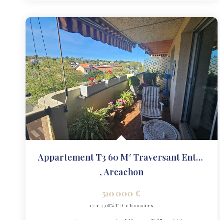
Appartement T3 60 M² Traversant Entièrement Rénové En Étage...
,
Arcachon
510 000 €
dont 4,08% TTC d'honoraires