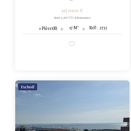
117 000 €
dont 6,36% TTC d'honoraires
17
M²
Réf :
2735
1
Pièce(s)
Exclusif