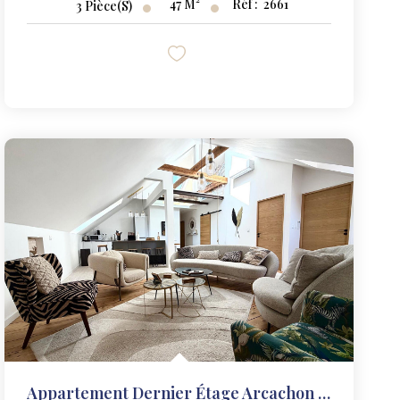
47
M²
Réf :
2661
3
Pièce(s)
Appartement Dernier Étage Arcachon 5 Pièce(s) 110 M2