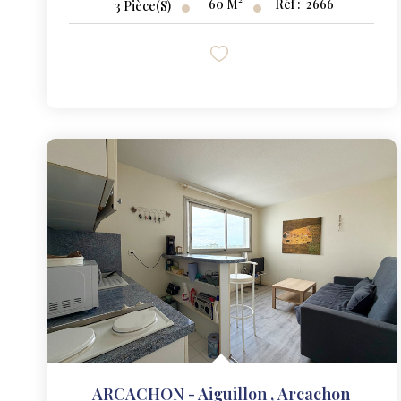
60
M²
Réf :
2666
3
Pièce(s)
ARCACHON - Aiguillon
,
Arcachon