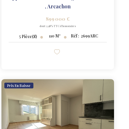
,
Arcachon
899 000 €
dont 2,98% TTC d'honoraires
110
M²
Réf :
2699ARC
5
Pièce(s)
Prix En Baisse