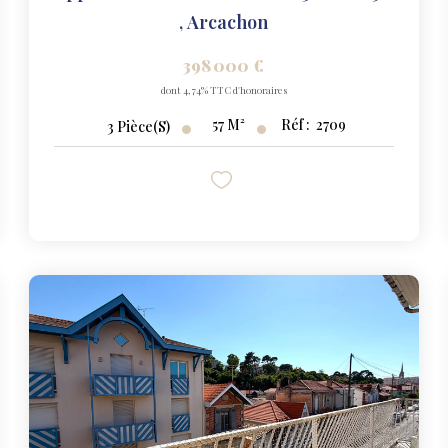
,
Arcachon
398 000 €
dont 4,74% TTC d'honoraires
57
M²
Réf :
2709
3
Pièce(s)