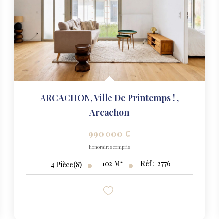
ARCACHON, Ville De Printemps !
,
Arcachon
990 000 €
honoraires compris
102
M²
Réf :
2776
4
Pièce(s)