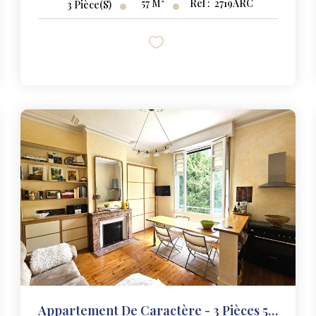
57
M²
Réf :
2719ARC
3
Pièce(s)
Appartement De Caractère - 3 Pièces 57 M²