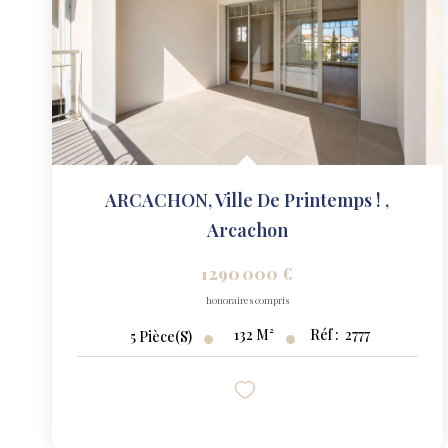
ARCACHON, Ville De Printemps !
,
Arcachon
1 290 000 €
honoraires compris
132
M²
Réf :
2777
5
Pièce(s)