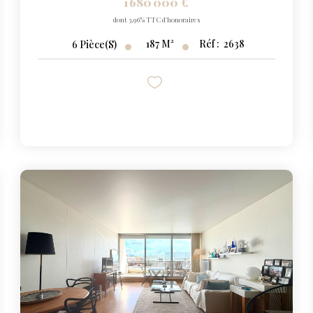
1 680 000 €
dont 3,96% TTC d'honoraires
187
M²
Réf :
2638
6
Pièce(s)