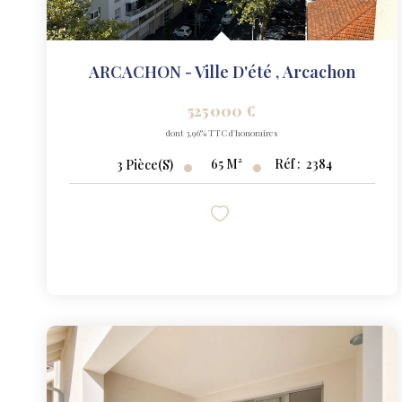
ARCACHON - Ville D'été
,
Arcachon
525 000 €
dont 3,96% TTC d'honoraires
65
M²
Réf :
2384
3
Pièce(s)