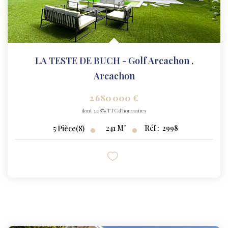
LA TESTE DE BUCH - Golf Arcachon
,
Arcachon
2 680 000 €
dont 3,08% TTC d'honoraires
241
M²
Réf :
2998
5
Pièce(s)