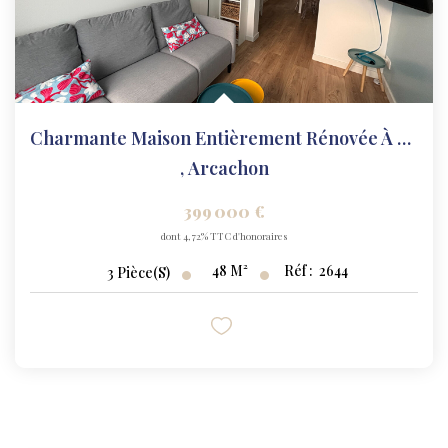
Charmante Maison Entièrement Rénovée À 50 M Du Bassin !
,
Arcachon
399 000 €
dont 4,72% TTC d'honoraires
48
M²
Réf :
2644
3
Pièce(s)