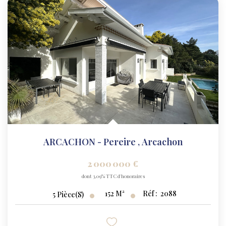
ARCACHON - Pereire
,
Arcachon
2 000 000 €
dont 3,09% TTC d'honoraires
152
M²
Réf :
2088
5
Pièce(s)