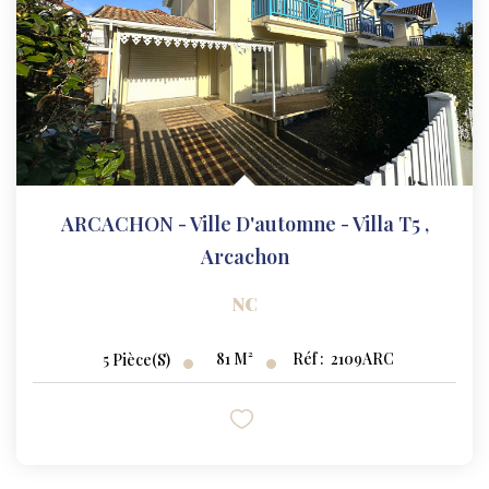
ARCACHON - Ville D'automne - Villa T5
,
Arcachon
NC
81
M²
Réf :
2109ARC
5
Pièce(s)