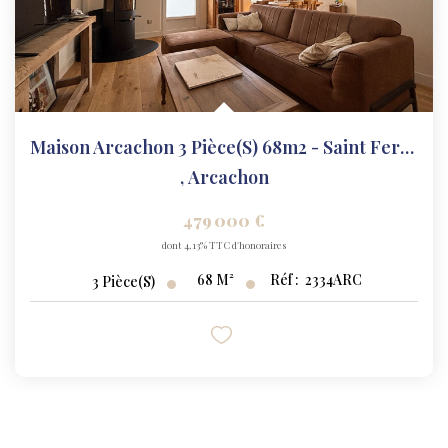
Maison Arcachon 3 Pièce(s) 68m2 - Saint Ferdinand
,
Arcachon
479 000 €
dont 4,13% TTC d'honoraires
68
M²
Réf :
2334ARC
3
Pièce(s)