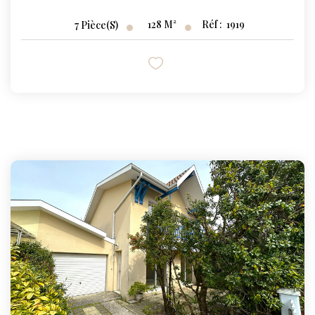
128
M²
Réf :
1919
7
Pièce(s)