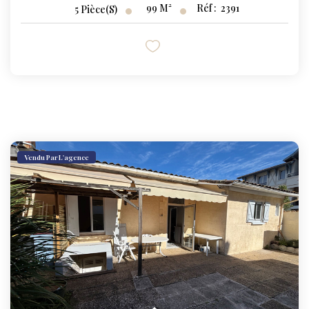
99
M²
Réf :
2391
5
Pièce(s)
Vendu Par L'agence