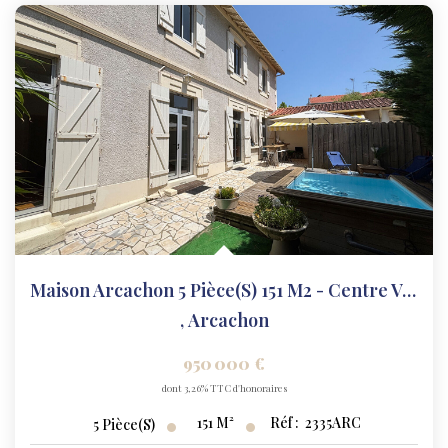
Maison Arcachon 5 Pièce(s) 151 M2 - Centre Ville
,
Arcachon
950 000 €
dont 3,26% TTC d'honoraires
151
M²
Réf :
2335ARC
5
Pièce(s)