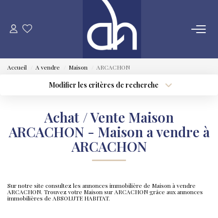
VENTE
Accueil
A vendre
Maison
ARCACHON
ESTIMATION
Modifier les critères de recherche
Type de transaction
Localisation
Acheter
Localisation
LOCATION
Achat / Vente Maison
Type de bien
Sélectionnez...
Surface min
ARCACHON - Maison a vendre à
GESTION LOCATIVE
ARCACHON
Plus de critères
Budget max
SYNDIC
Créer une alerte
Sur notre site consultez les annonces immobilière de Maison à vendre
ARCACHON. Trouvez votre Maison sur ARCACHON grâce aux annonces
QUI SOMMES NOUS
immobilières de ABSOLUTE HABITAT.