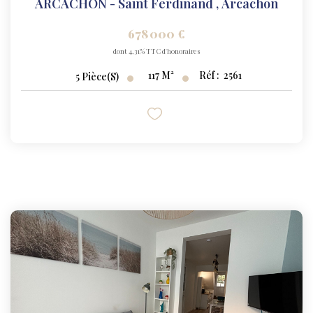
ARCACHON - Saint Ferdinand
,
Arcachon
678 000 €
dont 4,31% TTC d'honoraires
117
M²
Réf :
2561
5
Pièce(s)