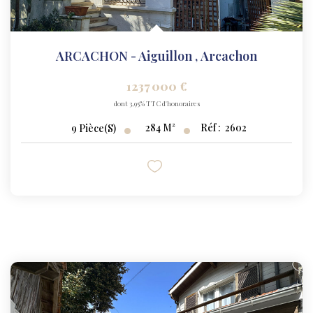
ARCACHON - Aiguillon
,
Arcachon
1 237 000 €
dont 3,95% TTC d'honoraires
284
M²
Réf :
2602
9
Pièce(s)