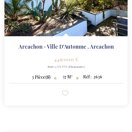
Arcachon - Ville D'Automne
,
Arcachon
449 000 €
dont 3,77% TTC d'honoraires
57
M²
Réf :
2636
3
Pièce(s)