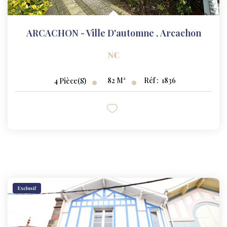
ARCACHON - Ville D'automne
,
Arcachon
NC
82
M²
Réf :
1836
4
Pièce(s)
Exclusif