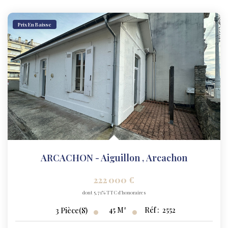
Prix En Baisse
ARCACHON - Aiguillon
,
Arcachon
222 000 €
dont 5,71% TTC d'honoraires
45
M²
Réf :
2552
3
Pièce(s)