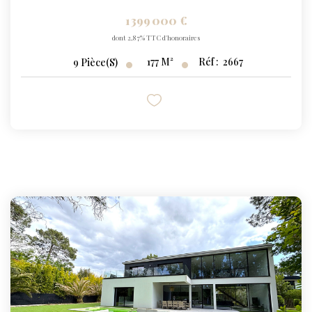
1 399 000 €
dont 2,87% TTC d'honoraires
177
M²
Réf :
2667
9
Pièce(s)