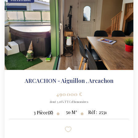
ARCACHON - Aiguillon
,
Arcachon
490 000 €
dont 3,16% TTC d'honoraires
50
M²
Réf :
2531
3
Pièce(s)