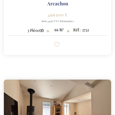
Arcachon
499 500 €
dont 4,94% TTC d'honoraires
66
M²
Réf :
2732
3
Pièce(s)