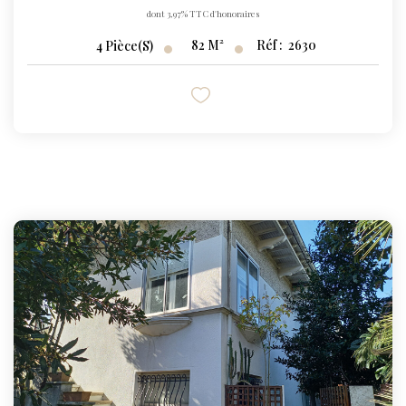
dont 3,97% TTC d'honoraires
82
M²
Réf :
2630
4
Pièce(s)