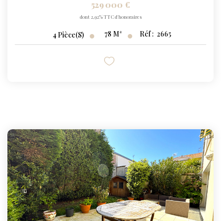
529 000 €
dont 2,92% TTC d'honoraires
78
M²
Réf :
2665
4
Pièce(s)