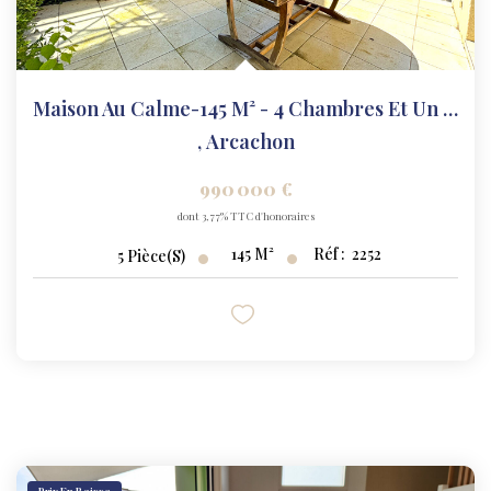
Maison Au Calme-145 M² - 4 Chambres Et Un Garage !
,
Arcachon
990 000 €
dont 3,77% TTC d'honoraires
145
M²
Réf :
2252
5
Pièce(s)
Prix En Baisse