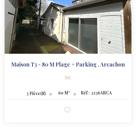
Maison T3 - 80 M Plage + Parking
,
Arcachon
NC
60
M²
Réf :
2236ARCA
3
Pièce(s)