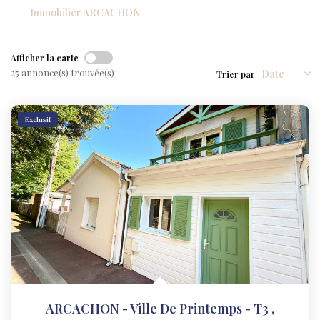
NOS AGENCES
Immobilier ARCACHON
NOTRE HISTOIRE
Afficher la carte
CONTACT
25 annonce(s) trouvée(s)
Trier par
EXTRANET
Exclusif
Extranet Location
Extranet Syndic
ARCACHON - Ville De Printemps - T3
,