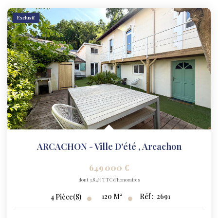
Exclusif
ARCACHON - Ville D'été
,
Arcachon
649 000 €
dont 3,84% TTC d'honoraires
120
M²
Réf :
2691
4
Pièce(s)