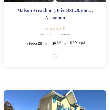
Maison Arcachon 3 Pièce(s) 48.36m2
,
Arcachon
299 000 €
dont 4,91% TTC d'honoraires
48
M²
Réf :
2318
3
Pièce(s)