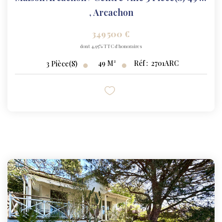
,
Arcachon
349 500 €
dont 4,95% TTC d'honoraires
49
M²
Réf :
2701ARC
3
Pièce(s)