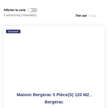
NOTRE HISTOIRE
Afficher la carte
5 annonce(s) trouvée(s)
Trier par
CONTACT
Exclusif
EXTRANET
Extranet Location
Extranet Syndic
Maison Bergerac 5 Pièce(s) 120 M2
,
Bergerac