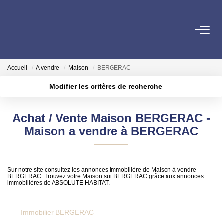
VENTE
Accueil
A vendre
Maison
BERGERAC
ESTIMATION
Modifier les critères de recherche
Localisation
Type de transaction
Surface min
LOCATION
Achat / Vente Maison BERGERAC -
Type de bien
Maison a vendre à BERGERAC
Plus de critères
Budget max
GESTION LOCATIVE
Créer une alerte
SYNDIC
Sur notre site consultez les annonces immobilière de Maison à vendre
BERGERAC. Trouvez votre Maison sur BERGERAC grâce aux annonces
immobilières de ABSOLUTE HABITAT.
QUI SOMMES NOUS
Immobilier BERGERAC
NOS AGENCES