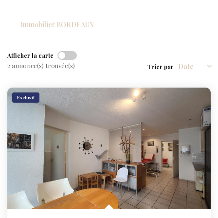
NOS AGENCES
NOTRE HISTOIRE
Immobilier BORDEAUX
CONTACT
Afficher la carte
2 annonce(s) trouvée(s)
Trier par
EXTRANET
Exclusif
Extranet Location
Extranet Syndic