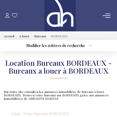
VENTE
Accueil
A louer
Bureaux
BORDEAUX
ESTIMATION
Modifier les critères de recherche
Type de transaction
Localisation
Acheter
Localisation
LOCATION
Location Bureaux BORDEAUX -
Type de bien
Sélectionnez...
Surface min
Bureaux a louer à BORDEAUX
GESTION LOCATIVE
Plus de critères
Budget max
SYNDIC
Sur notre site consultez les annonces immobilière de Bureaux à louer
Créer une alerte
BORDEAUX. Trouvez votre Bureaux sur BORDEAUX grâce aux annonces
immobilières de ABSOLUTE HABITAT.
QUI SOMMES NOUS
Achat / Vente Bureaux BORDEAUX