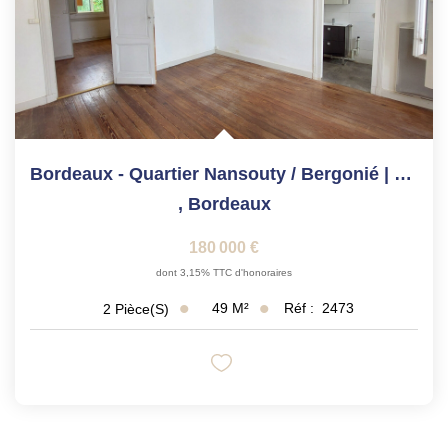
Bordeaux - Quartier Nansouty / Bergonié | T2 Lumineux De 49...
,
Bordeaux
180 000 €
dont 3,15% TTC d'honoraires
49
M²
Réf :
2473
2
Pièce(s)