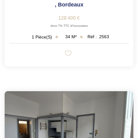
,
Bordeaux
128 400 €
dont 7% TTC d'honoraires
34
M²
Réf :
2563
1
Pièce(s)