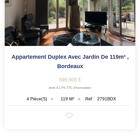
Appartement Duplex Avec Jardin De 119m²
,
Bordeaux
599 000 €
dont 4,17% TTC d'honoraires
119
M²
Réf :
2791BDX
4
Pièce(s)