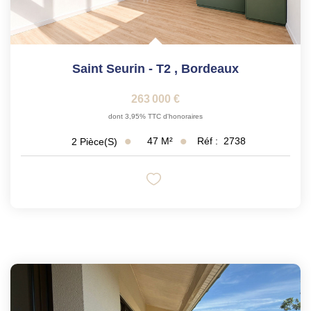
Saint Seurin - T2
,
Bordeaux
263 000 €
dont 3,95% TTC d'honoraires
47
M²
Réf :
2738
2
Pièce(s)