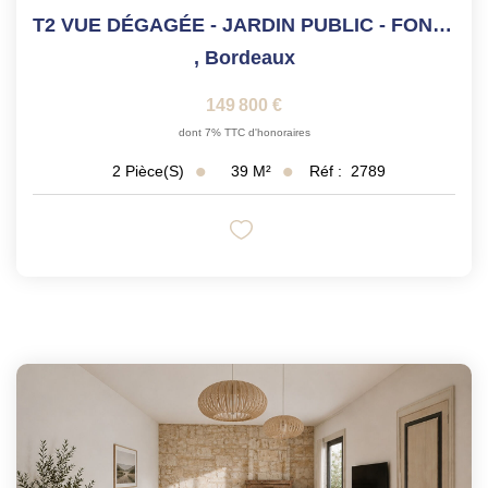
T2 VUE DÉGAGÉE - JARDIN PUBLIC - FONDAUDEGE
,
Bordeaux
149 800 €
dont 7% TTC d'honoraires
39
M²
Réf :
2789
2
Pièce(s)