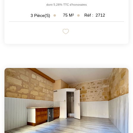
dont 5,28% TTC d'honoraires
75
M²
Réf :
2712
3
Pièce(s)