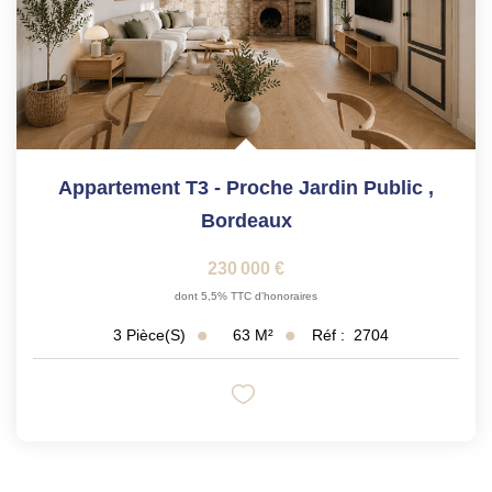
Appartement T3 - Proche Jardin Public
,
Bordeaux
230 000 €
dont 5,5% TTC d'honoraires
63
M²
Réf :
2704
3
Pièce(s)