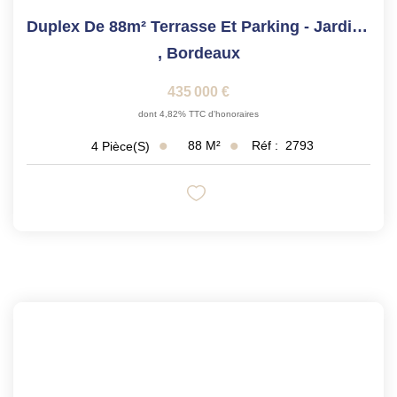
Duplex De 88m² Terrasse Et Parking - Jardin Botanique
,
Bordeaux
435 000 €
dont 4,82% TTC d'honoraires
88
M²
Réf :
2793
4
Pièce(s)