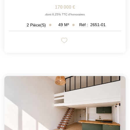
170 000 €
dont 6,25% TTC d'honoraires
49
M²
Réf :
2651-01
2
Pièce(s)