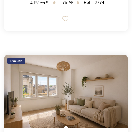
75
M²
Réf :
2774
4
Pièce(s)
Exclusif