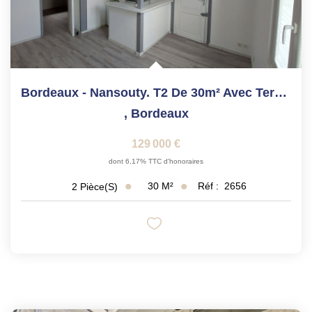
Bordeaux - Nansouty. T2 De 30m² Avec Terrasse.
,
Bordeaux
129 000 €
dont 6,17% TTC d'honoraires
30
M²
Réf :
2656
2
Pièce(s)