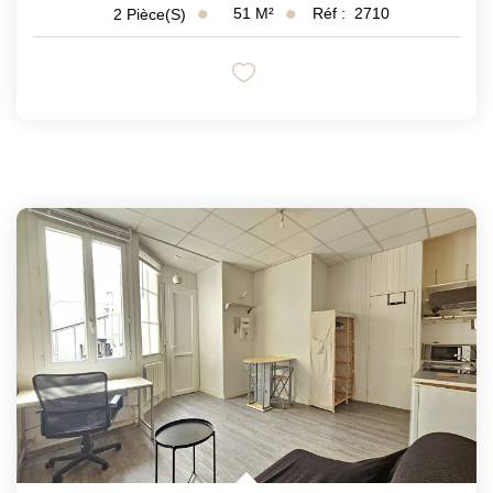
51
M²
Réf :
2710
2
Pièce(s)