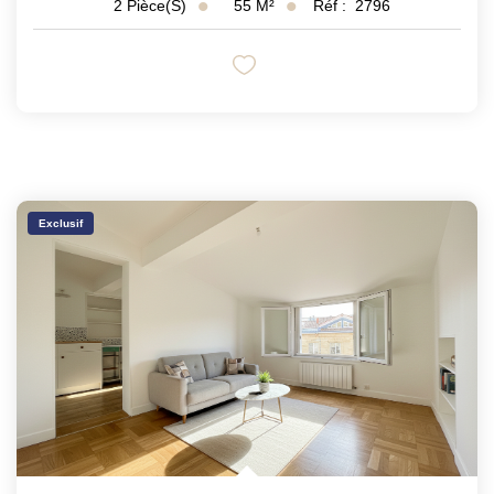
55
M²
Réf :
2796
2
Pièce(s)
Exclusif