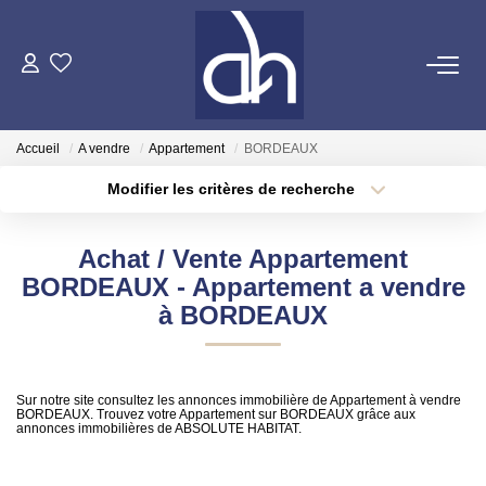
VENTE
Accueil
A vendre
Appartement
BORDEAUX
ESTIMATION
Modifier les critères de recherche
Localisation
Type de transaction
Surface min
LOCATION
Achat / Vente Appartement
Type de bien
BORDEAUX - Appartement a vendre
Plus de critères
Budget max
GESTION LOCATIVE
à BORDEAUX
Créer une alerte
SYNDIC
Sur notre site consultez les annonces immobilière de Appartement à vendre
BORDEAUX. Trouvez votre Appartement sur BORDEAUX grâce aux
annonces immobilières de ABSOLUTE HABITAT.
QUI SOMMES NOUS
NOS AGENCES