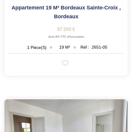
Appartement 19 M² Bordeaux Sainte-Croix
,
Bordeaux
97 200 €
dont 8% TTC d'honoraires
19
M²
Réf :
2651-05
1
Pièce(s)