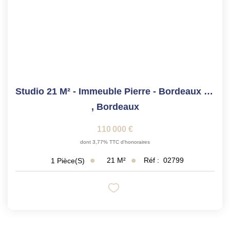
Studio 21 M² - Immeuble Pierre - Bordeaux Victoire
,
Bordeaux
110 000 €
dont 3,77% TTC d'honoraires
21
M²
Réf :
02799
1
Pièce(s)