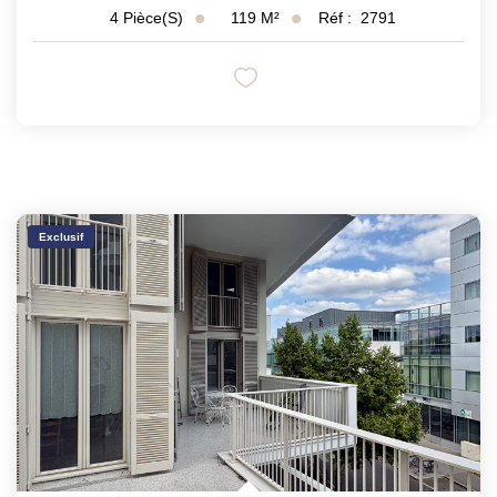
119
M²
Réf :
2791
4
Pièce(s)
Exclusif