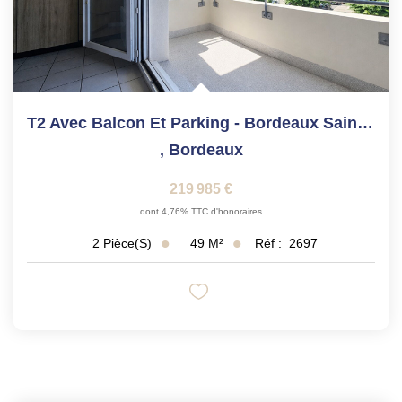
T2 Avec Balcon Et Parking - Bordeaux Saint-Louis
,
Bordeaux
219 985 €
dont 4,76% TTC d'honoraires
49
M²
Réf :
2697
2
Pièce(s)