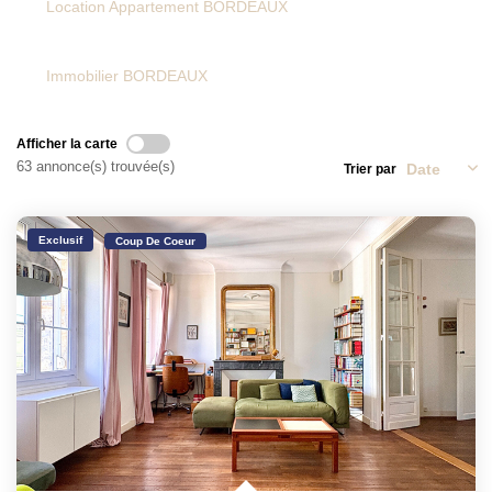
Location Appartement BORDEAUX
NOTRE HISTOIRE
Immobilier BORDEAUX
CONTACT
Afficher la carte
63 annonce(s) trouvée(s)
Trier par
EXTRANET
Extranet Location
Exclusif
Coup De Coeur
Extranet Syndic