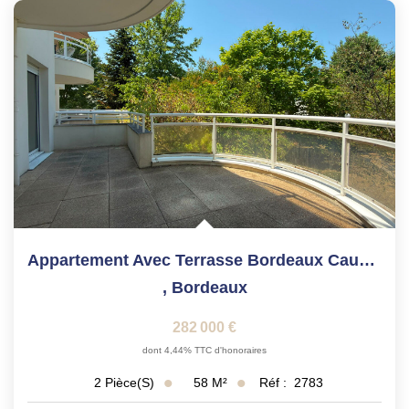
Appartement Avec Terrasse Bordeaux Caudéran 2 Pièce(s)...
,
Bordeaux
282 000 €
dont 4,44% TTC d'honoraires
58
M²
Réf :
2783
2
Pièce(s)