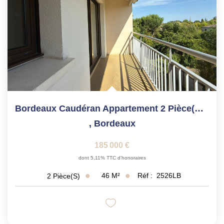
Bordeaux Caudéran Appartement 2 Pièce(s) 46.47 M2
,
Bordeaux
185 000 €
dont 5,11% TTC d'honoraires
46
M²
Réf :
2526LB
2
Pièce(s)