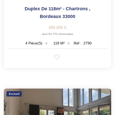
Duplex De 118m² - Chartrons
,
Bordeaux 33000
490 000 €
dont 5% TTC d'honoraires
118
M²
Réf :
2790
4
Pièce(s)
Exclusif