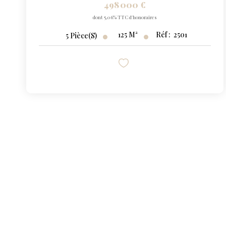
498 000 €
dont 5,06% TTC d'honoraires
125
M²
Réf :
2501
5
Pièce(s)