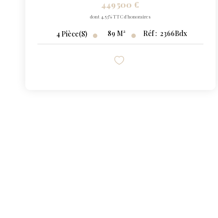
449 500 €
dont 4,53% TTC d'honoraires
89
M²
Réf :
2366Bdx
4
Pièce(s)