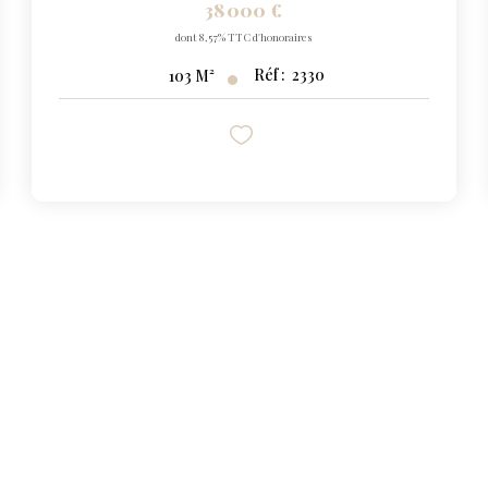
38 000 €
dont 8,57% TTC d'honoraires
Réf :
2330
103
M²