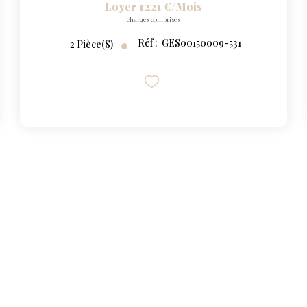
Loyer 1 221 €/mois
charges comprises
Réf :
GES00150009-531
2
Pièce(s)