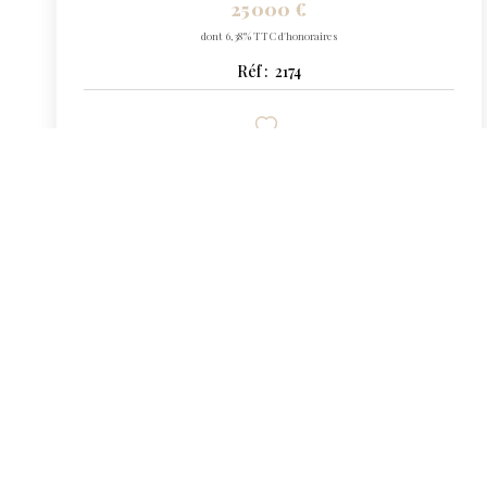
25 000 €
dont 6,38% TTC d'honoraires
Réf :
2174