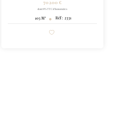
70 200 €
dont 8% TTC d'honoraires
Réf :
2331
103
M²