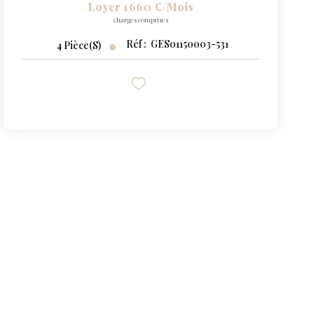
Loyer 1 660 €/mois
charges comprises
Réf :
GES01150003-531
4
Pièce(s)