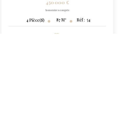
450 000 €
honoraires compris
87
M²
Réf :
54
4
Pièce(s)