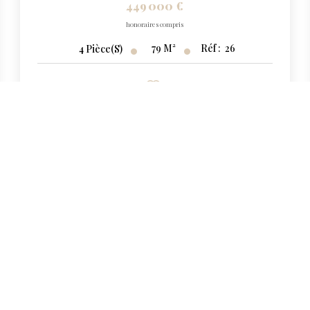
449 000 €
honoraires compris
79
M²
Réf :
26
4
Pièce(s)