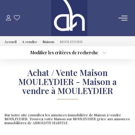
VENTE
Accueil
A vendre
Maison
MOULEYDIER
ESTIMATION
Modifier les critères de recherche
Type de transaction
Localisation
Acheter
Localisation
LOCATION
Achat / Vente Maison
Type de bien
Sélectionnez...
Surface min
MOULEYDIER - Maison a
GESTION LOCATIVE
vendre à MOULEYDIER
Plus de critères
Budget max
SYNDIC
Créer une alerte
Sur notre site consultez les annonces immobilière de Maison à vendre
MOULEYDIER. Trouvez votre Maison sur MOULEYDIER grâce aux annonces
QUI SOMMES NOUS
immobilières de ABSOLUTE HABITAT.