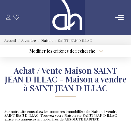
VENTE
Accueil
A vendre
Maison
SAINT JEAN D ILLAC
ESTIMATION
Modifier les critères de recherche
Type de transaction
Localisation
Acheter
Localisation
LOCATION
Achat / Vente Maison SAINT
Type de bien
Sélectionnez...
Surface min
JEAN D ILLAC - Maison a vendre
GESTION LOCATIVE
à SAINT JEAN D ILLAC
Plus de critères
Budget max
SYNDIC
Créer une alerte
Sur notre site consultez les annonces immobilière de Maison à vendre
SAINT JEAN D ILLAC. Trouvez votre Maison sur SAINT JEAN D ILLAC
QUI SOMMES NOUS
grâce aux annonces immobilières de ABSOLUTE HABITAT.