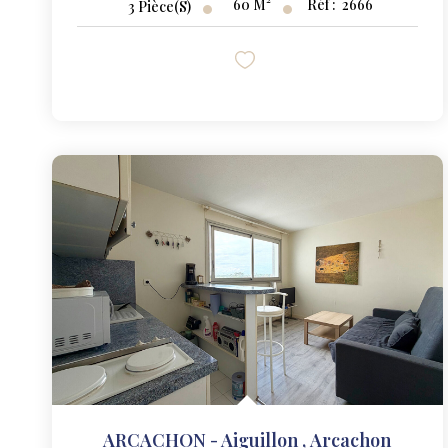
60
M²
Réf :
2666
3
Pièce(s)
ARCACHON - Aiguillon
,
Arcachon