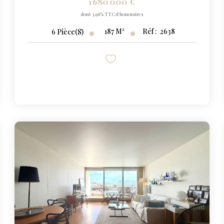
1 680 000 €
dont 3,96% TTC d'honoraires
187
M²
Réf :
2638
6
Pièce(s)