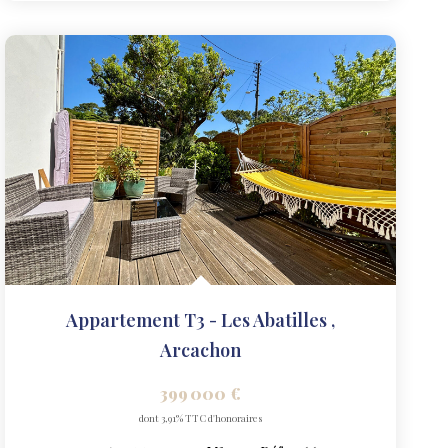
Appartement T3 - Les Abatilles
,
Arcachon
399 000 €
dont 3,91% TTC d'honoraires