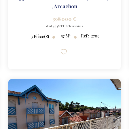
,
Arcachon
398 000 €
dont 4,74% TTC d'honoraires
57
M²
Réf :
2709
3
Pièce(s)