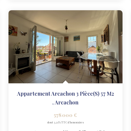
Appartement Arcachon 3 Pièce(s) 57 M2
,
Arcachon
578 000 €
dont 3,21% TTC d'honoraires