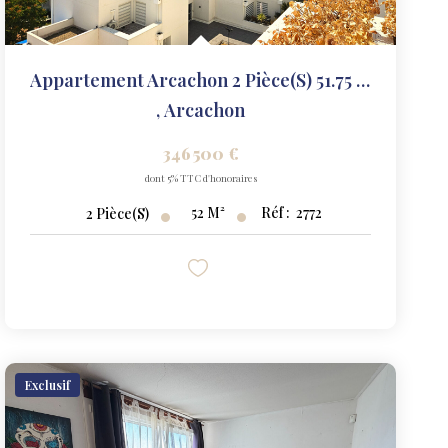
Appartement Arcachon 2 Pièce(s) 51.75 M2
,
Arcachon
346 500 €
dont 5% TTC d'honoraires
52
M²
Réf :
2772
2
Pièce(s)
Exclusif