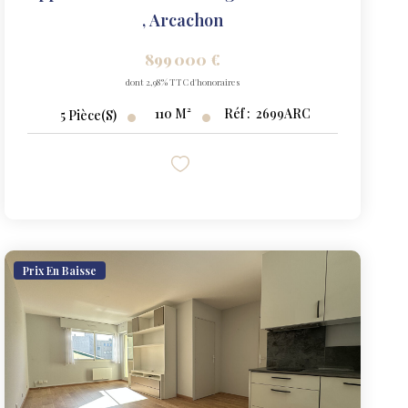
,
Arcachon
899 000 €
dont 2,98% TTC d'honoraires
110
M²
Réf :
2699ARC
5
Pièce(s)
Prix En Baisse