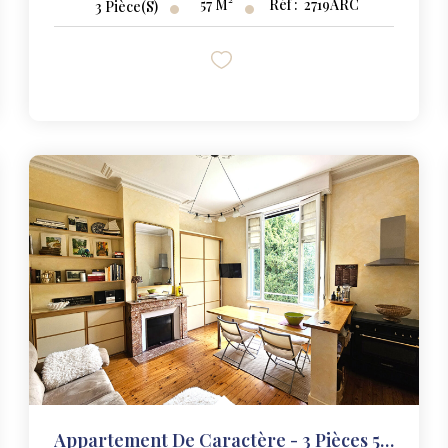
57
M²
Réf :
2719ARC
3
Pièce(s)
Appartement De Caractère - 3 Pièces 57 M²