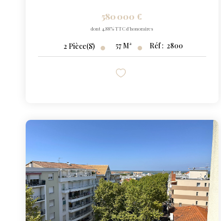
580 000 €
dont 4,88% TTC d'honoraires
57
M²
Réf :
2800
2
Pièce(s)