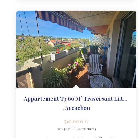
Appartement T3 60 M² Traversant Entièrement Rénové En Étage...
,
Arcachon
510 000 €
dont 4,08% TTC d'honoraires