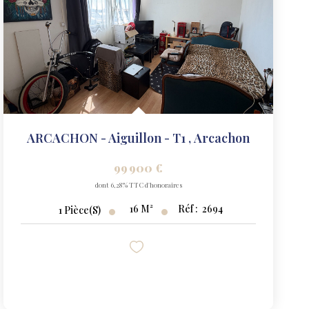
ARCACHON - Aiguillon - T1
,
Arcachon
99 900 €
dont 6,28% TTC d'honoraires
16
M²
Réf :
2694
1
Pièce(s)