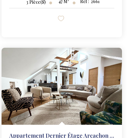
47
M²
Réf :
2661
3
Pièce(s)
Appartement Dernier Étage Arcachon 5 Pièce(s) 110 M2