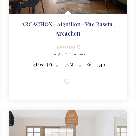
ARCACHON - Aiguillon - Vue Bassin
,
Arcachon
399 000 €
dont 5% TTC d'honoraires
54
M²
Réf :
2740
3
Pièce(s)