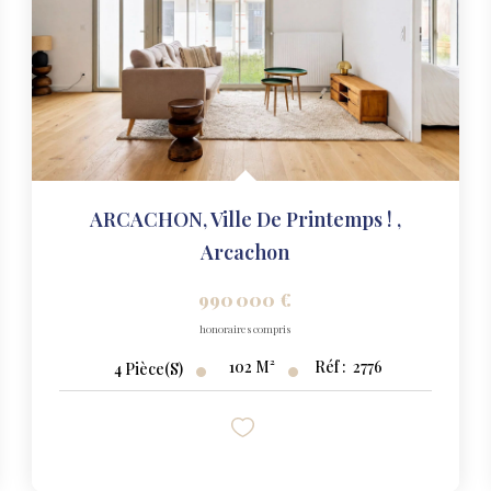
ARCACHON, Ville De Printemps !
,
Arcachon
990 000 €
honoraires compris
102
M²
Réf :
2776
4
Pièce(s)