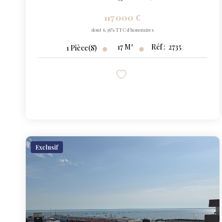
117 000 €
dont 6,36% TTC d'honoraires
17
M²
Réf :
2735
1
Pièce(s)
Exclusif