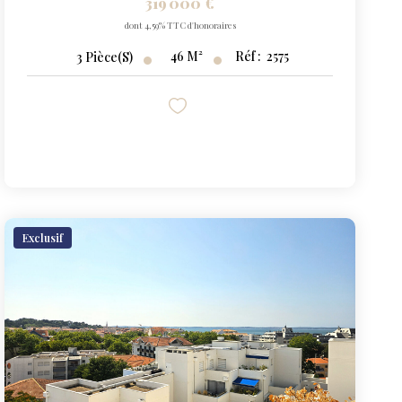
319 000 €
dont 4,59% TTC d'honoraires
46
M²
Réf :
2575
3
Pièce(s)
Exclusif