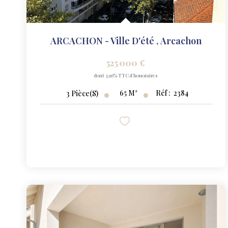
ARCACHON - Ville D'été
,
Arcachon
525 000 €
dont 3,96% TTC d'honoraires
65
M²
Réf :
2384
3
Pièce(s)