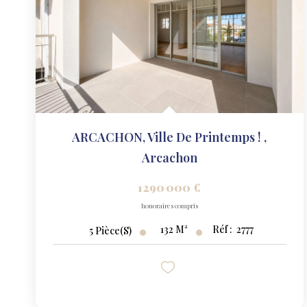
ARCACHON, Ville De Printemps !
,
Arcachon
1 290 000 €
honoraires compris
132
M²
Réf :
2777
5
Pièce(s)